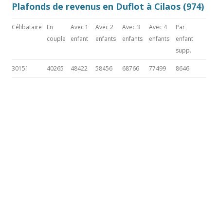
Plafonds de revenus en Duflot à Cilaos (974)
Célibataire
En
Avec 1
Avec 2
Avec 3
Avec 4
Par
couple
enfant
enfants
enfants
enfants
enfant
supp.
30151
40265
48422
58456
68766
77499
8646