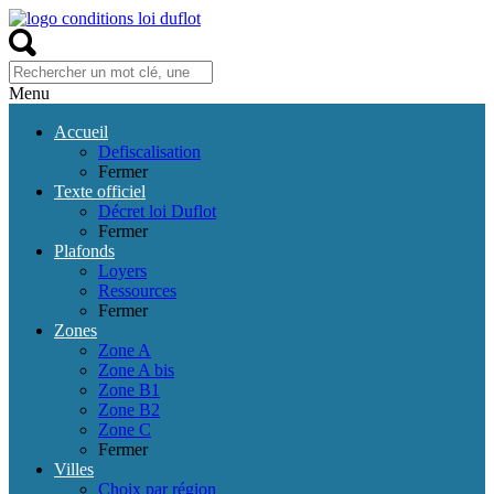
Menu
Accueil
Defiscalisation
Fermer
Texte officiel
Décret loi Duflot
Fermer
Plafonds
Loyers
Ressources
Fermer
Zones
Zone A
Zone A bis
Zone B1
Zone B2
Zone C
Fermer
Villes
Choix par région