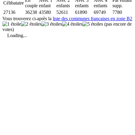
En
Avec 1
Avec 2
Avec 3
Avec 4
Par enfant
Célibataire
couple
enfant
enfants
enfants
enfants
supp.
27136
36238
43580
52611
61890
69749
7780
Vous trouverez ci-après la
liste des communes françaises en zone B2
(pas encore de
votes)
Loading...