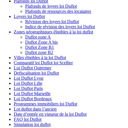
Plafonds loi Duflot
Plafonds de loyers loi Duflot
Plafonds de ressources des locataires
Loyers loi Duflot
Révision des loyers loi Duflot
Indice de révision des loyers loi Duflot
Zones géographiques éligibles à la loi duflot
Duflot zone A
Duflot Zone A bis
Duflot Zone B1
Duflot zone B2
Villes éligibles à la loi Duflot
Comparatif loi Duflot loi Scellier
Loi Duflot Outremer
Defiscalisation loi Duflot
Loi Duflot Lyon
Loi Duflot Lille
Loi Duflot Paris
Loi Duflot Marseille
Loi Duflot Bordeaux
Programmes immobiliers loi Duflot
Loi duflot dans l’ancien
Date d’entrée en vigueur de la loi Duflot
FAQ loi Duflot
Simulation loi duflot