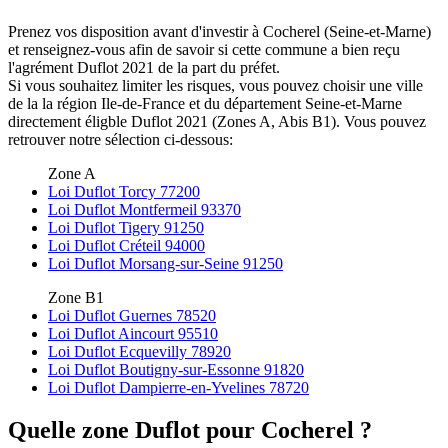
Prenez vos disposition avant d'investir à Cocherel (Seine-et-Marne)
et renseignez-vous afin de savoir si cette commune a bien reçu
l'agrément Duflot 2021 de la part du préfet.
Si vous souhaitez limiter les risques, vous pouvez choisir une ville
de la la région Ile-de-France et du département Seine-et-Marne
directement éligble Duflot 2021 (Zones A, Abis B1). Vous pouvez
retrouver notre sélection ci-dessous:
Zone A
Loi Duflot Torcy 77200
Loi Duflot Montfermeil 93370
Loi Duflot Tigery 91250
Loi Duflot Créteil 94000
Loi Duflot Morsang-sur-Seine 91250
Zone B1
Loi Duflot Guernes 78520
Loi Duflot Aincourt 95510
Loi Duflot Ecquevilly 78920
Loi Duflot Boutigny-sur-Essonne 91820
Loi Duflot Dampierre-en-Yvelines 78720
Quelle zone Duflot pour Cocherel ?