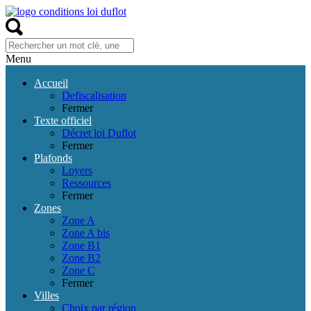
Menu
Accueil
Defiscalisation
Fermer
Texte officiel
Décret loi Duflot
Fermer
Plafonds
Loyers
Ressources
Fermer
Zones
Zone A
Zone A bis
Zone B1
Zone B2
Zone C
Fermer
Villes
Choix par région