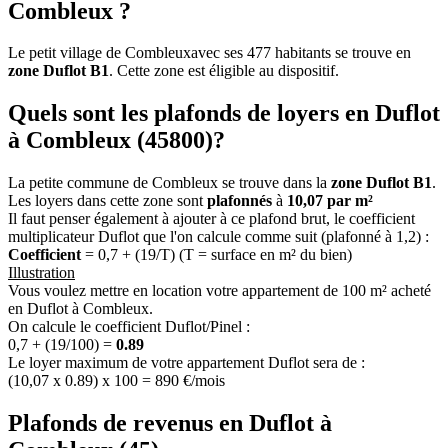
Combleux ?
Le petit village de Combleuxavec ses 477 habitants se trouve en
zone Duflot B1
. Cette zone est éligible au dispositif.
Quels sont les plafonds de loyers en Duflot
à Combleux (45800)?
La petite commune de Combleux se trouve dans la
zone Duflot B1
.
Les loyers dans cette zone sont
plafonnés
à
10,07 par m²
Il faut penser également à ajouter à ce plafond brut, le coefficient
multiplicateur Duflot que l'on calcule comme suit (plafonné à 1,2) :
Coefficient
= 0,7 + (19/T) (T = surface en m² du bien)
Illustration
Vous voulez mettre en location votre appartement de 100 m² acheté
en Duflot à Combleux.
On calcule le coefficient Duflot/Pinel :
0,7 + (19/100) =
0.89
Le loyer maximum de votre appartement Duflot sera de :
(10,07 x 0.89) x 100 = 890 €/mois
Plafonds de revenus en Duflot à