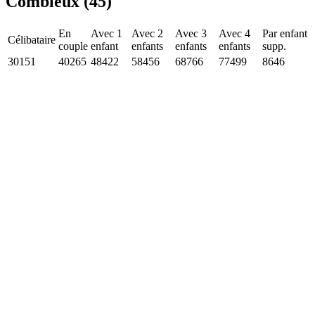
Combleux (45)
En
Avec 1
Avec 2
Avec 3
Avec 4
Par enfant
Célibataire
couple
enfant
enfants
enfants
enfants
supp.
30151
40265
48422
58456
68766
77499
8646