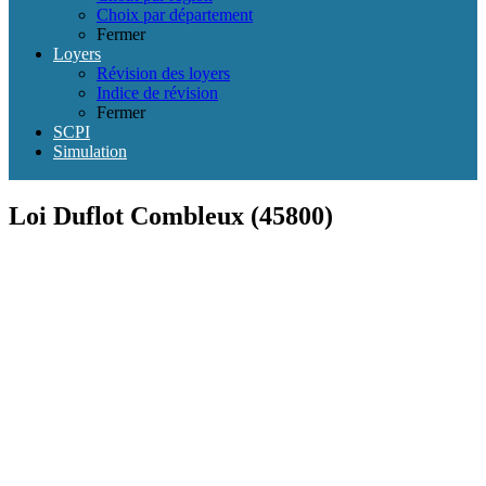
Choix par département
Fermer
Loyers
Révision des loyers
Indice de révision
Fermer
SCPI
Simulation
Loi Duflot Combleux (45800)