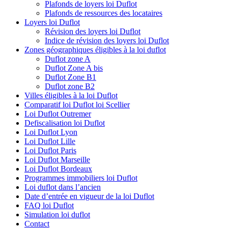
Plafonds de loyers loi Duflot
Plafonds de ressources des locataires
Loyers loi Duflot
Révision des loyers loi Duflot
Indice de révision des loyers loi Duflot
Zones géographiques éligibles à la loi duflot
Duflot zone A
Duflot Zone A bis
Duflot Zone B1
Duflot zone B2
Villes éligibles à la loi Duflot
Comparatif loi Duflot loi Scellier
Loi Duflot Outremer
Defiscalisation loi Duflot
Loi Duflot Lyon
Loi Duflot Lille
Loi Duflot Paris
Loi Duflot Marseille
Loi Duflot Bordeaux
Programmes immobiliers loi Duflot
Loi duflot dans l’ancien
Date d’entrée en vigueur de la loi Duflot
FAQ loi Duflot
Simulation loi duflot
Contact