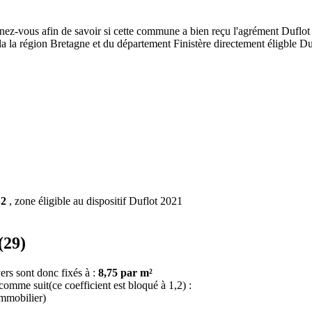
gnez-vous afin de savoir si cette commune a bien reçu l'agrément Duflot 
e la la région Bretagne et du département Finistère directement éligble
B2
, zone éligible au dispositif Duflot 2021
(29)
ers sont donc fixés à :
8,75 par m²
 comme suit(ce coefficient est bloqué à 1,2) :
immobilier)