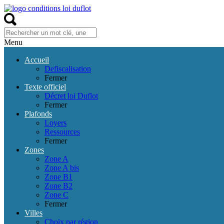
Menu
Accueil
Defiscalisation
Fermer
Texte officiel
Décret loi Duflot
Fermer
Plafonds
Loyers
Ressources
Fermer
Zones
Zone A
Zone A bis
Zone B1
Zone B2
Zone C
Fermer
Villes
Choix par région