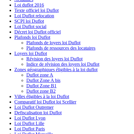
Loi duflot 2016
Texte officiel loi Duflot
Loi Duflot relocation
SCPI loi Duflot
Loi Duflot social
Décret loi Duflot officiel
Plafonds loi Duflot
Plafonds de loyers loi Duflot
Plafonds de ressources des locataires
Loyers loi Duflot
Révision des loyers loi Duflot
Indice de révision des loyers loi Duflot
Zones géographiques éligibles à la loi duflot
Duflot zone A
Duflot Zone A bis
Duflot Zone B1
Duflot zone B2
Villes éligibles à la loi Duflot
Comparatif loi Duflot loi Scellier
Loi Duflot Outremer
Defiscalisation loi Duflot
Loi Duflot Lyon
Loi Duflot Lille
Loi Duflot Paris