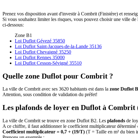
Prenez vos disposition avant d'investir à Combrit (Finistère) et rensei
Si vous souhaitez limiter les risques, vous pouvez choisir une ville d
ci-dessous:
Zone B1
Loi Duflot Gévezé 35850
Loi Duflot Saint-Jacques-de-la-Lande 35136
Loi Duflot Chevaigné 35250
Loi Duflot Rennes 35000
Loi Duflot Cesson-Sévigné 35510
Quelle zone Duflot pour Combrit ?
La ville de Combrit avec ses 3620 habitants est dans la
zone Duflot 
Attention, sous condition de validation du préfet!
Les plafonds de loyer en Duflot à Combrit 
La ville de Combrit se trouve en zone Duflot B2. Les
plafonds
de loy
A ce chiffre, il faut additionner le coefficient multiplicateur déterminé
Coefficient multiplicateur = 0,7 + (19/T)
(T = Taille en m² du bien 
Prenons un exemple :