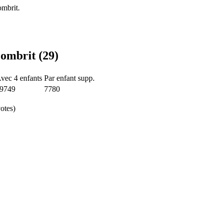
ombrit.
Combrit (29)
vec 4 enfants
Par enfant supp.
9749
7780
otes)