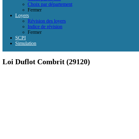
Choix par département
Fermer
Loyers
Révision des loyers
Indice de révision
Fermer
SCPI
Simulation
Loi Duflot Combrit (29120)