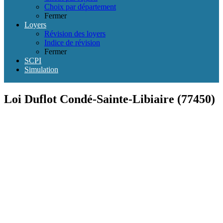
Choix par département
Fermer
Loyers
Révision des loyers
Indice de révision
Fermer
SCPI
Simulation
Loi Duflot Condé-Sainte-Libiaire (77450)