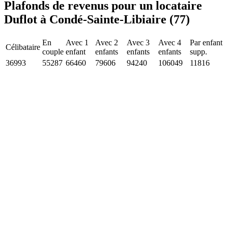
Plafonds de revenus pour un locataire
Duflot à Condé-Sainte-Libiaire (77)
En
Avec 1
Avec 2
Avec 3
Avec 4
Par enfant
Célibataire
couple
enfant
enfants
enfants
enfants
supp.
36993
55287
66460
79606
94240
106049
11816