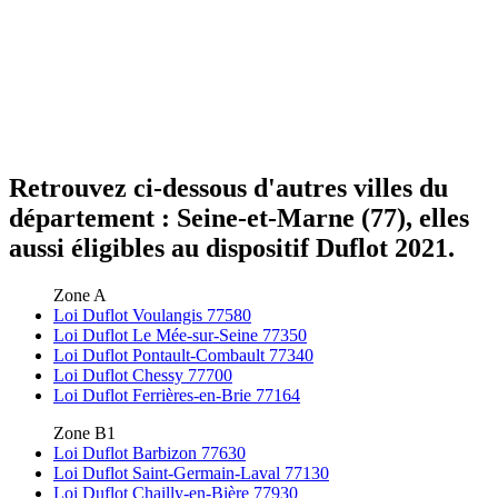
Retrouvez ci-dessous d'autres villes du
département : Seine-et-Marne (77), elles
aussi éligibles au dispositif Duflot 2021.
Zone A
Loi Duflot Voulangis 77580
Loi Duflot Le Mée-sur-Seine 77350
Loi Duflot Pontault-Combault 77340
Loi Duflot Chessy 77700
Loi Duflot Ferrières-en-Brie 77164
Zone B1
Loi Duflot Barbizon 77630
Loi Duflot Saint-Germain-Laval 77130
Loi Duflot Chailly-en-Bière 77930