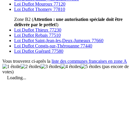
Loi Duflot Mouroux 77120
Loi Duflot Thomery 77810
Zone B2 (
Attention : une autorisation spéciale doit être
délivrée par le préfet!
)
Loi Duflot Thieux 77230
Loi Duflot Rebais 77510
Loi Duflot Saint-Jean-les-Deux-Jumeaux 77660
Loi Duflot Congis-sur-Thérouanne 77440
Loi Duflot Guérard 77580
Vous trouverez ci-après la
liste des communes françaises en zone A
(pas encore de
votes)
Loading...