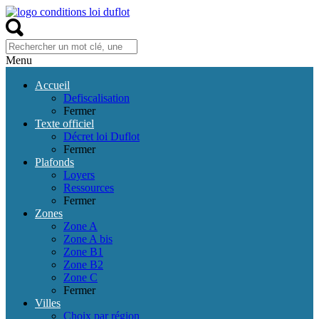
Menu
Accueil
Defiscalisation
Fermer
Texte officiel
Décret loi Duflot
Fermer
Plafonds
Loyers
Ressources
Fermer
Zones
Zone A
Zone A bis
Zone B1
Zone B2
Zone C
Fermer
Villes
Choix par région