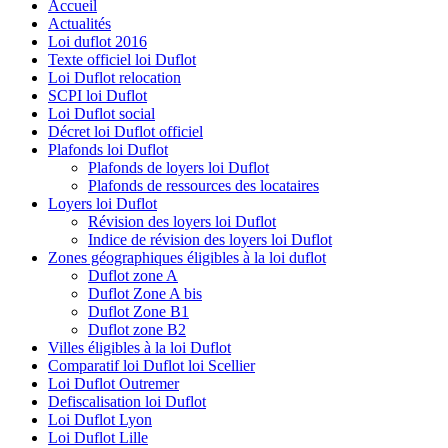
Accueil
Actualités
Loi duflot 2016
Texte officiel loi Duflot
Loi Duflot relocation
SCPI loi Duflot
Loi Duflot social
Décret loi Duflot officiel
Plafonds loi Duflot
Plafonds de loyers loi Duflot
Plafonds de ressources des locataires
Loyers loi Duflot
Révision des loyers loi Duflot
Indice de révision des loyers loi Duflot
Zones géographiques éligibles à la loi duflot
Duflot zone A
Duflot Zone A bis
Duflot Zone B1
Duflot zone B2
Villes éligibles à la loi Duflot
Comparatif loi Duflot loi Scellier
Loi Duflot Outremer
Defiscalisation loi Duflot
Loi Duflot Lyon
Loi Duflot Lille