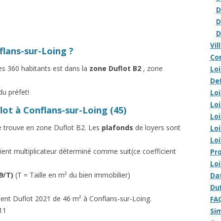
D
D
D
Vil
flans-sur-Loing ?
Com
es 360 habitants est dans la
zone Duflot B2
, zone
Lo
Def
du préfet!
Loi
Loi
lot à Conflans-sur-Loing (45)
Loi
se trouve en zone Duflot B2. Les
plafonds
de loyers sont
Loi
Loi
ficient multiplicateur déterminé comme suit(ce coefficient
Pro
Loi
19/T)
(T = Taille en m² du bien immobilier)
Dat
Duf
ent Duflot 2021 de 46 m² à Conflans-sur-Loing.
FAQ
.11
Sim