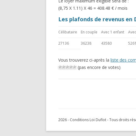
Le loyer maximum exigible sera de :
(8,75 X 1.11) X 46 = 408.48 € / mois
Les plafonds de revenus en D
Célibataire
En couple
Avec 1 enfant
Avec
27136
36238
43580
526
Vous trouverez ci-après la
liste des co
(pas encore de votes)
2026 - Conditions Loi Duflot - Tous droits ré