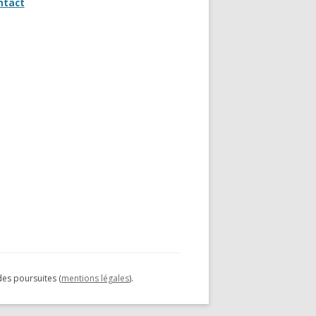
ntact
des poursuites (
mentions légales
).