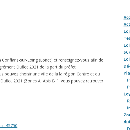
Acc
Act
Loi
Tex
Loi
SCP
Loi
à Conflans-sur-Loing (Loiret) et renseignez-vous afin de
Déc
grément Duflot 2021 de la part du préfet.
Pla
us pouvez choisir une ville de la la région Centre et du
P
 Duflot 2021 (Zones A, Abis B1). Vous pouvez retrouver
P
Loy
R
I
Zon
duf
min 45750
D