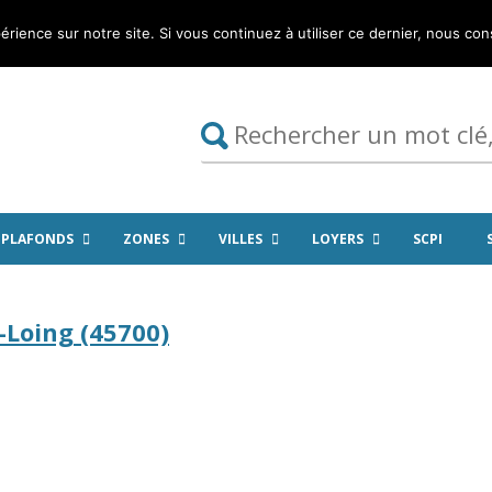
érience sur notre site. Si vous continuez à utiliser ce dernier, nous co
PLAFONDS
ZONES
VILLES
LOYERS
SCPI
-Loing (45700)