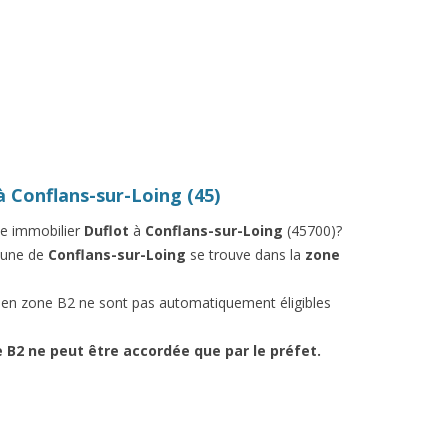
à Conflans-sur-Loing (45)
me immobilier
Duflot
à
Conflans-sur-Loing
(45700)?
mune de
Conflans-sur-Loing
se trouve dans la
zone
t en zone B2 ne sont pas automatiquement éligibles
ne B2 ne peut être accordée que par le préfet.