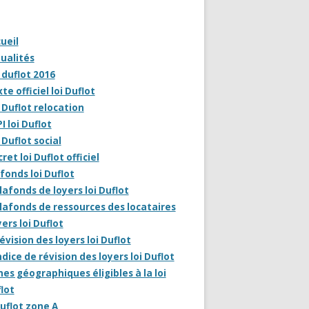
ueil
ualités
 duflot 2016
te officiel loi Duflot
 Duflot relocation
I loi Duflot
 Duflot social
ret loi Duflot officiel
fonds loi Duflot
lafonds de loyers loi Duflot
lafonds de ressources des locataires
ers loi Duflot
évision des loyers loi Duflot
ndice de révision des loyers loi Duflot
es géographiques éligibles à la loi
lot
uflot zone A