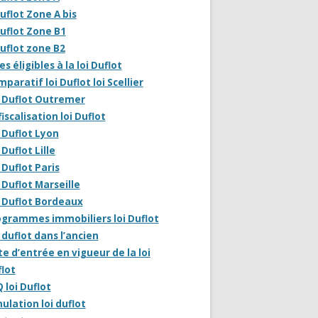
uflot Zone A bis
uflot Zone B1
uflot zone B2
les éligibles à la loi Duflot
paratif loi Duflot loi Scellier
i Duflot Outremer
iscalisation loi Duflot
 Duflot Lyon
 Duflot Lille
 Duflot Paris
 Duflot Marseille
 Duflot Bordeaux
grammes immobiliers loi Duflot
 duflot dans l’ancien
e d’entrée en vigueur de la loi
lot
 loi Duflot
ulation loi duflot