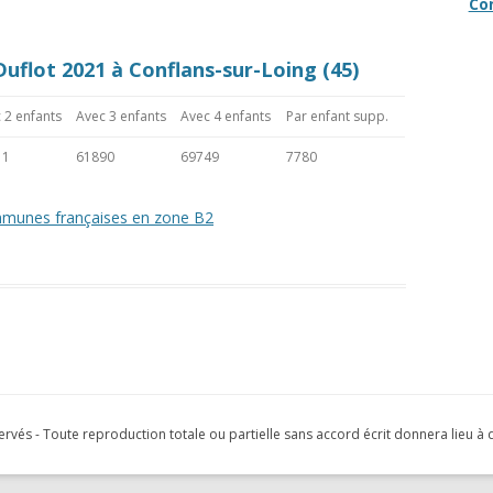
Co
uflot 2021 à Conflans-sur-Loing (45)
 2 enfants
Avec 3 enfants
Avec 4 enfants
Par enfant supp.
11
61890
69749
7780
mmunes françaises en zone B2
servés - Toute reproduction totale ou partielle sans accord écrit donnera lieu à 