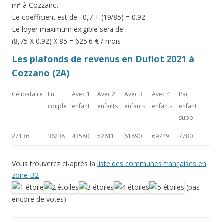
m² à Cozzano.
Le coefficient est de : 0,7 + (19/85) = 0.92
Le loyer maximum exigible sera de :
(8,75 X 0.92) X 85 = 625.6 € / mois
Les plafonds de revenus en Duflot 2021 à
Cozzano (2A)
Célibataire
En
Avec 1
Avec 2
Avec 3
Avec 4
Par
couple
enfant
enfants
enfants
enfants
enfant
supp.
27136
36238
43580
52611
61890
69749
7780
Vous trouverez ci-après la
liste des communes françaises en
zone B2
(pas
encore de votes)