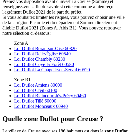
Prenez vos disposition avant d'investir à Creuse (Somme) et
renseignez-vous afin de savoir si cette commune a bien reçu
l'agrément Duflot 2021 de la part du préfet.
Si vous souhaitez limiter les risques, vous pouvez choisir une ville
de la la région Picardie et du département Somme directement
éligble Duflot 2021 (Zones A, Abis B1). Vous pouvez retrouver
notre sélection ci-dessous:
Zone A
Loi Duflot Boran-sur-Oise 60820
Loi Duflot Belle-Église 60540
Loi Duflot Chambly 60230
Loi Duflot Coye-la-Forêt 60580
Loi Duflot La Chapelle-en-Serval 60520
Zone B1
Loi Duflot Amiens 80000
Loi Duflot Creil 60100
Loi Duflot Blaincourt-lès-Précy 60460
Loi Duflot Tillé 60000
Loi Duflot Monceaux 60940
Quelle zone Duflot pour Creuse ?
Le village de Creuse avec ses 186 habitants est dans la
zone Duflot