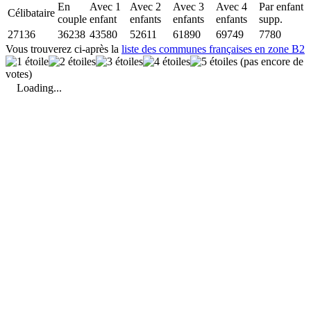
En
Avec 1
Avec 2
Avec 3
Avec 4
Par enfant
Célibataire
couple
enfant
enfants
enfants
enfants
supp.
27136
36238
43580
52611
61890
69749
7780
Vous trouverez ci-après la
liste des communes françaises en zone B2
(pas encore de
votes)
Loading...