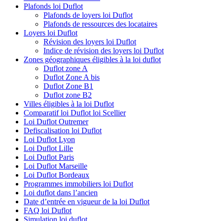
Plafonds loi Duflot
Plafonds de loyers loi Duflot
Plafonds de ressources des locataires
Loyers loi Duflot
Révision des loyers loi Duflot
Indice de révision des loyers loi Duflot
Zones géographiques éligibles à la loi duflot
Duflot zone A
Duflot Zone A bis
Duflot Zone B1
Duflot zone B2
Villes éligibles à la loi Duflot
Comparatif loi Duflot loi Scellier
Loi Duflot Outremer
Defiscalisation loi Duflot
Loi Duflot Lyon
Loi Duflot Lille
Loi Duflot Paris
Loi Duflot Marseille
Loi Duflot Bordeaux
Programmes immobiliers loi Duflot
Loi duflot dans l’ancien
Date d’entrée en vigueur de la loi Duflot
FAQ loi Duflot
Simulation loi duflot