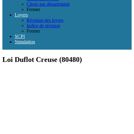
Choix par département
Fermer
Loyers
Révision des loyers
Indice de révision
Fermer
SCPI
Simulation
Loi Duflot Creuse (80480)