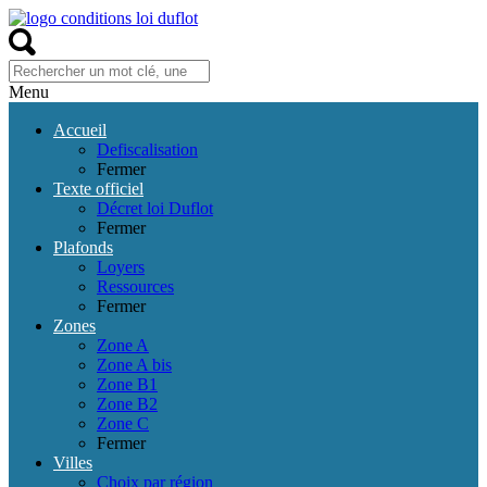
Menu
Accueil
Defiscalisation
Fermer
Texte officiel
Décret loi Duflot
Fermer
Plafonds
Loyers
Ressources
Fermer
Zones
Zone A
Zone A bis
Zone B1
Zone B2
Zone C
Fermer
Villes
Choix par région