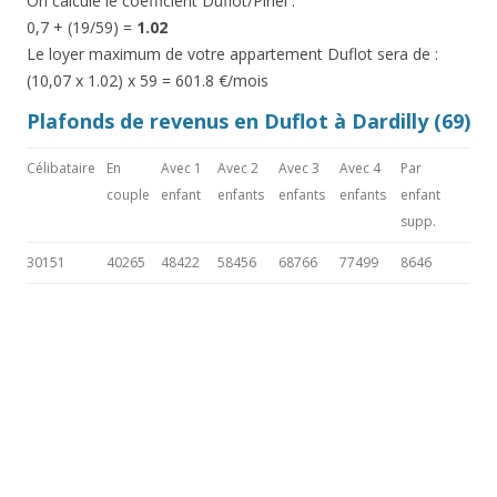
On calcule le coefficient Duflot/Pinel :
0,7 + (19/59) =
1.02
Le loyer maximum de votre appartement Duflot sera de :
(10,07 x 1.02) x 59 = 601.8 €/mois
Plafonds de revenus en Duflot à Dardilly (69)
Célibataire
En
Avec 1
Avec 2
Avec 3
Avec 4
Par
couple
enfant
enfants
enfants
enfants
enfant
supp.
30151
40265
48422
58456
68766
77499
8646