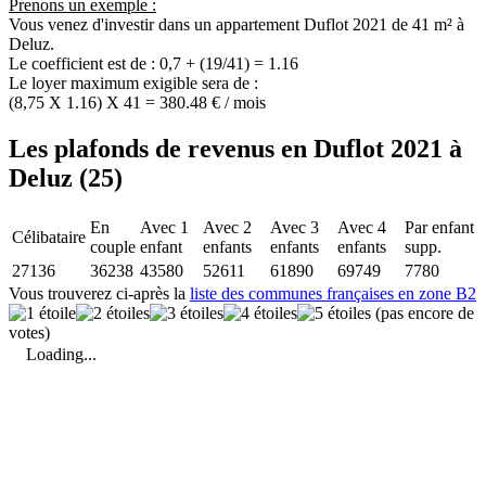
Prenons un exemple :
Vous venez d'investir dans un appartement Duflot 2021 de 41 m² à
Deluz.
Le coefficient est de : 0,7 + (19/41) = 1.16
Le loyer maximum exigible sera de :
(8,75 X 1.16) X 41 = 380.48 € / mois
Les plafonds de revenus en Duflot 2021 à
Deluz (25)
En
Avec 1
Avec 2
Avec 3
Avec 4
Par enfant
Célibataire
couple
enfant
enfants
enfants
enfants
supp.
27136
36238
43580
52611
61890
69749
7780
Vous trouverez ci-après la
liste des communes françaises en zone B2
(pas encore de
votes)
Loading...