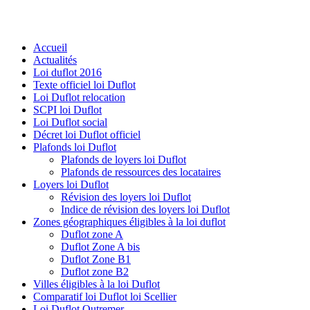
Accueil
Actualités
Loi duflot 2016
Texte officiel loi Duflot
Loi Duflot relocation
SCPI loi Duflot
Loi Duflot social
Décret loi Duflot officiel
Plafonds loi Duflot
Plafonds de loyers loi Duflot
Plafonds de ressources des locataires
Loyers loi Duflot
Révision des loyers loi Duflot
Indice de révision des loyers loi Duflot
Zones géographiques éligibles à la loi duflot
Duflot zone A
Duflot Zone A bis
Duflot Zone B1
Duflot zone B2
Villes éligibles à la loi Duflot
Comparatif loi Duflot loi Scellier
Loi Duflot Outremer