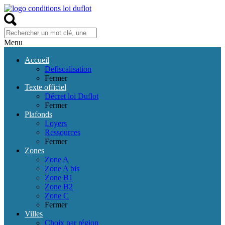
Menu
Accueil
Defiscalisation
Fermer
Texte officiel
Décret loi Duflot
Fermer
Plafonds
Loyers
Ressources
Fermer
Zones
Zone A
Zone A bis
Zone B1
Zone B2
Zone C
Fermer
Villes
Choix par région