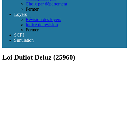
Choix par département
Fermer
Loyers
Révision des loyers
Indice de révision
Fermer
SCPI
Simulation
Loi Duflot Deluz (25960)