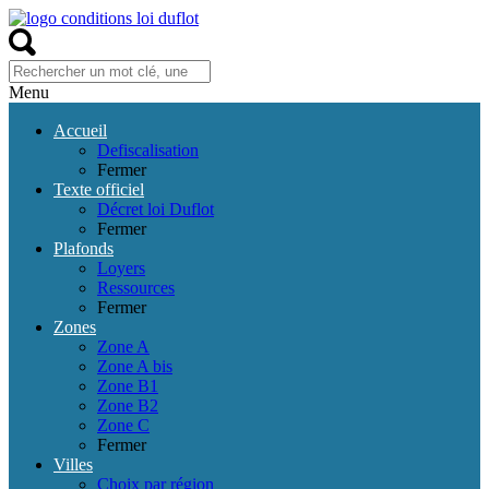
Menu
Accueil
Defiscalisation
Fermer
Texte officiel
Décret loi Duflot
Fermer
Plafonds
Loyers
Ressources
Fermer
Zones
Zone A
Zone A bis
Zone B1
Zone B2
Zone C
Fermer
Villes
Choix par région