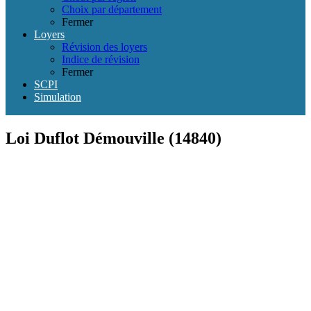
Choix par département
Fermer
Loyers
Révision des loyers
Indice de révision
Fermer
SCPI
Simulation
Loi Duflot Démouville (14840)