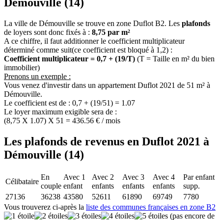
Démouville (14)
La ville de Démouville se trouve en zone Duflot B2. Les
plafonds
de loyers sont donc fixés à :
8,75 par m²
A ce chiffre, il faut additionner le coefficient multiplicateur
déterminé comme suit(ce coefficient est bloqué à 1,2) :
Coefficient multiplicateur = 0,7 + (19/T)
(T = Taille en m² du bien
immobilier)
Prenons un exemple :
Vous venez d'investir dans un appartement Duflot 2021 de 51 m² à
Démouville.
Le coefficient est de : 0,7 + (19/51) = 1.07
Le loyer maximum exigible sera de :
(8,75 X 1.07) X 51 = 436.56 € / mois
Les plafonds de revenus en Duflot 2021 à
Démouville (14)
En
Avec 1
Avec 2
Avec 3
Avec 4
Par enfant
Célibataire
couple
enfant
enfants
enfants
enfants
supp.
27136
36238
43580
52611
61890
69749
7780
Vous trouverez ci-après la
liste des communes françaises en zone B2
(pas encore de