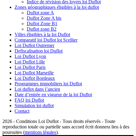
Indice de révision des loyers loi Duflot
Zones géographiques éligibles à la loi duflot
Duflot zone A
Duflot Zone A bis
Duflot Zone B1
Duflot zone B2
Villes éligibles à la loi Duflot
Comparatif loi Duflot loi Scellier
Loi Duflot Outremer
Defiscalisation loi Duflot
Loi Duflot Lyon
Loi Duflot Lille
Loi Duflot Paris
Loi Duflot Marseille
Loi Duflot Bordeaux
Programmes immobiliers loi Duflot
Loi duflot dans l’ancien
Date d’entrée en vigueur de la loi Duflot
FAQ loi Duflot
Simulation loi duflot
Contact
2026 - Conditions Loi Duflot - Tous droits réservés - Toute
reproduction totale ou partielle sans accord écrit donnera lieu à des
poursuites (
mentions légales
).