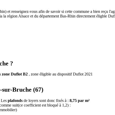
in) et renseignez-vous afin de savoir si cette commune a bien reçu l'ag
de la la région Alsace et du département Bas-Rhin directement éligble D
che ?
la
zone Duflot B2
, zone éligible au dispositif Duflot 2021
m-sur-Bruche (67)
. Les
plafonds
de loyers sont donc fixés à :
8,75 par m²
 comme suit(ce coefficient est bloqué à 1,2) :
immobilier)