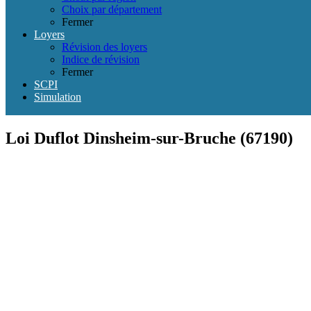
Choix par département
Fermer
Loyers
Révision des loyers
Indice de révision
Fermer
SCPI
Simulation
Loi Duflot Dinsheim-sur-Bruche (67190)