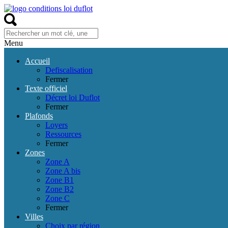
Menu
Accueil
Defiscalisation
Fermer
Texte officiel
Décret loi Duflot
Fermer
Plafonds
Loyers
Ressources
Fermer
Zones
Zone A
Zone A bis
Zone B1
Zone B2
Zone C
Fermer
Villes
Choix par région