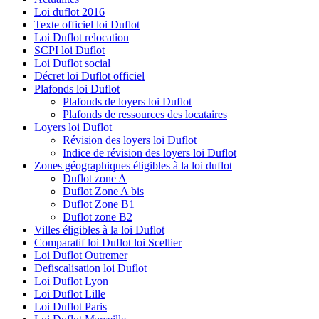
Loi duflot 2016
Texte officiel loi Duflot
Loi Duflot relocation
SCPI loi Duflot
Loi Duflot social
Décret loi Duflot officiel
Plafonds loi Duflot
Plafonds de loyers loi Duflot
Plafonds de ressources des locataires
Loyers loi Duflot
Révision des loyers loi Duflot
Indice de révision des loyers loi Duflot
Zones géographiques éligibles à la loi duflot
Duflot zone A
Duflot Zone A bis
Duflot Zone B1
Duflot zone B2
Villes éligibles à la loi Duflot
Comparatif loi Duflot loi Scellier
Loi Duflot Outremer
Defiscalisation loi Duflot
Loi Duflot Lyon
Loi Duflot Lille
Loi Duflot Paris