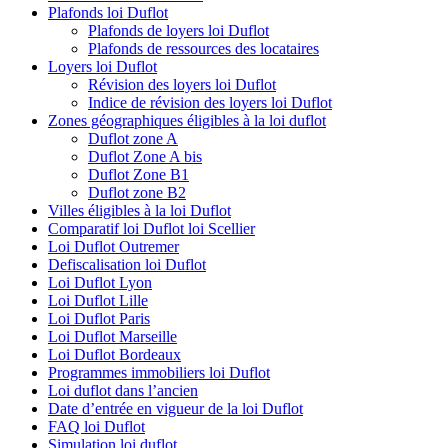
Plafonds loi Duflot
Plafonds de loyers loi Duflot
Plafonds de ressources des locataires
Loyers loi Duflot
Révision des loyers loi Duflot
Indice de révision des loyers loi Duflot
Zones géographiques éligibles à la loi duflot
Duflot zone A
Duflot Zone A bis
Duflot Zone B1
Duflot zone B2
Villes éligibles à la loi Duflot
Comparatif loi Duflot loi Scellier
Loi Duflot Outremer
Defiscalisation loi Duflot
Loi Duflot Lyon
Loi Duflot Lille
Loi Duflot Paris
Loi Duflot Marseille
Loi Duflot Bordeaux
Programmes immobiliers loi Duflot
Loi duflot dans l’ancien
Date d’entrée en vigueur de la loi Duflot
FAQ loi Duflot
Simulation loi duflot