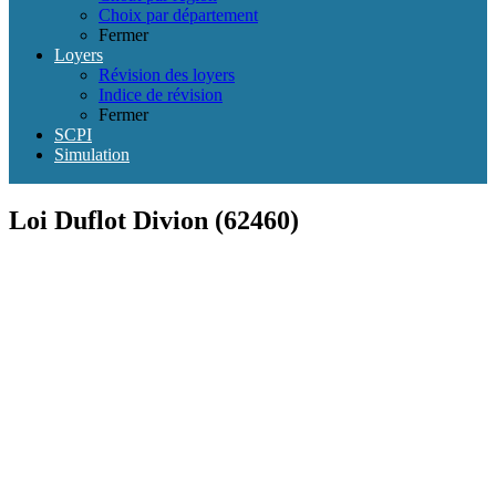
Choix par département
Fermer
Loyers
Révision des loyers
Indice de révision
Fermer
SCPI
Simulation
Loi Duflot Divion (62460)