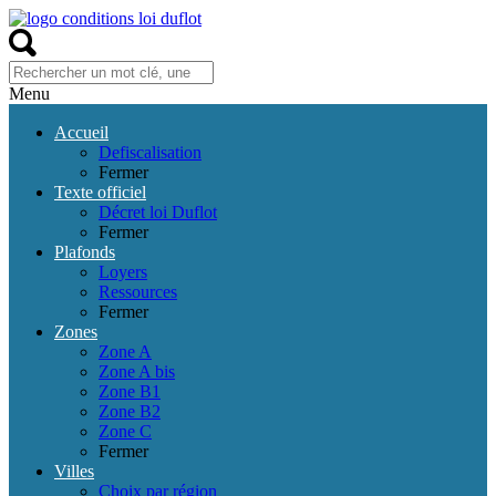
Menu
Accueil
Defiscalisation
Fermer
Texte officiel
Décret loi Duflot
Fermer
Plafonds
Loyers
Ressources
Fermer
Zones
Zone A
Zone A bis
Zone B1
Zone B2
Zone C
Fermer
Villes
Choix par région