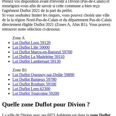
Prenez vos disposition avant d'investir à Divion (Pas-de-Calais) et
renseignez-vous afin de savoir si cette commune a bien reçu
l'agrément Duflot 2021 de la part du préfet.
Si vous souhaitez limiter les risques, vous pouvez choisir une ville
de la la région Nord-Pas-de-Calais et du département Pas-de-Calais
directement éligble Duflot 2021 (Zones A, Abis B1). Vous pouvez
retrouver notre sélection ci-dessous:
Zone A
Loi Duflot Loos 59120
Loi Duflot Lille 59000
Loi Duflot Marcq-en-Baroeul 59700
Loi Duflot La Madeleine 59110
Loi Duflot Lambersart 59130
Zone B1
Loi Duflot Quesnoy-sur-Deûle 59890
Loi Duflot Baisieux 59780
Loi Duflot Roubaix 59100
Loi Duflot Lens 62300
Loi Duflot Tourcoing 59200
Quelle zone Duflot pour Divion ?
La ville de Divion avec ses 6971 habitants est dans la
zone Duflot