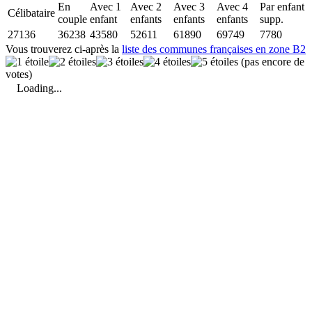
En
Avec 1
Avec 2
Avec 3
Avec 4
Par enfant
Célibataire
couple
enfant
enfants
enfants
enfants
supp.
27136
36238
43580
52611
61890
69749
7780
Vous trouverez ci-après la
liste des communes françaises en zone B2
(pas encore de
votes)
Loading...