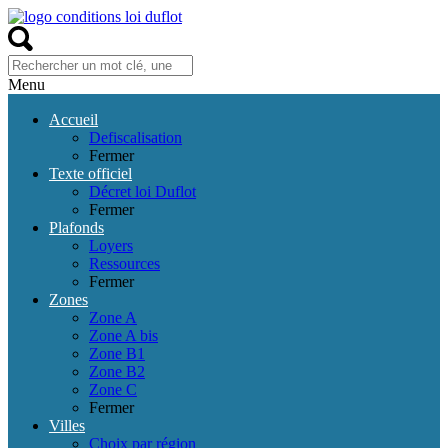
Menu
Accueil
Defiscalisation
Fermer
Texte officiel
Décret loi Duflot
Fermer
Plafonds
Loyers
Ressources
Fermer
Zones
Zone A
Zone A bis
Zone B1
Zone B2
Zone C
Fermer
Villes
Choix par région