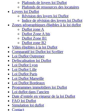
Plafonds de loyers loi Duflot
Plafonds de ressources des locataires
Loyers loi Duflot
Révision des loyers loi Duflot
Indice de révision des loyers loi Duflot
Zones géographiques éligibles à la loi duflot
Duflot zone A
Duflot Zone A bis
Duflot Zone B1
Duflot zone B2
Villes éligibles à la loi Duflot
Comparatif loi Duflot loi Scellier
Loi Duflot Outremer
Defiscalisation loi Duflot
Loi Duflot Lyon
Loi Duflot Lille
Loi Duflot Paris
Loi Duflot Marseille
Loi Duflot Bordeaux
Programmes immobiliers loi Duflot
Loi duflot dans l’ancien
Date d’entrée en vigueur de la loi Duflot
FAQ loi Duflot
Simulation loi duflot
Contact