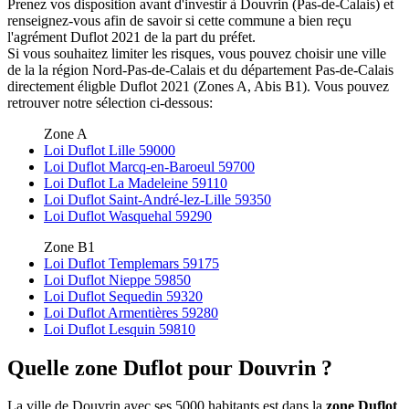
Prenez vos disposition avant d'investir à Douvrin (Pas-de-Calais) et
renseignez-vous afin de savoir si cette commune a bien reçu
l'agrément Duflot 2021 de la part du préfet.
Si vous souhaitez limiter les risques, vous pouvez choisir une ville
de la la région Nord-Pas-de-Calais et du département Pas-de-Calais
directement éligble Duflot 2021 (Zones A, Abis B1). Vous pouvez
retrouver notre sélection ci-dessous:
Zone A
Loi Duflot Lille 59000
Loi Duflot Marcq-en-Baroeul 59700
Loi Duflot La Madeleine 59110
Loi Duflot Saint-André-lez-Lille 59350
Loi Duflot Wasquehal 59290
Zone B1
Loi Duflot Templemars 59175
Loi Duflot Nieppe 59850
Loi Duflot Sequedin 59320
Loi Duflot Armentières 59280
Loi Duflot Lesquin 59810
Quelle zone Duflot pour Douvrin ?
La ville de Douvrin avec ses 5000 habitants est dans la
zone Duflot