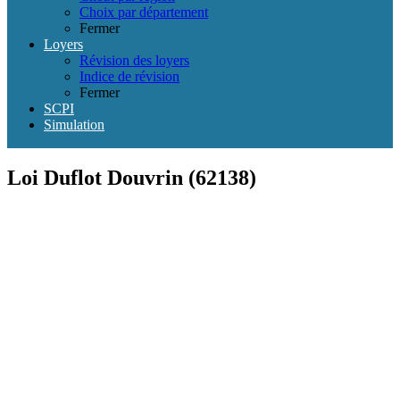
Choix par département
Fermer
Loyers
Révision des loyers
Indice de révision
Fermer
SCPI
Simulation
Loi Duflot Douvrin (62138)