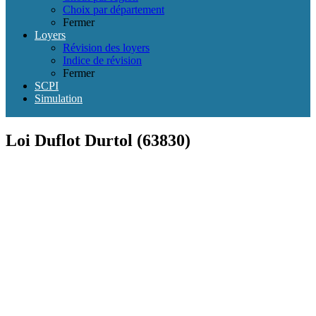
Choix par département
Fermer
Loyers
Révision des loyers
Indice de révision
Fermer
SCPI
Simulation
Loi Duflot Durtol (63830)