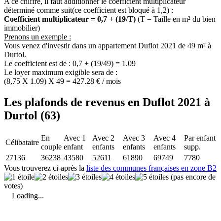
A ce chiffre, il faut additionner le coefficient multiplicateur
déterminé comme suit(ce coefficient est bloqué à 1,2) :
Coefficient multiplicateur = 0,7 + (19/T)
(T = Taille en m² du bien
immobilier)
Prenons un exemple :
Vous venez d'investir dans un appartement Duflot 2021 de 49 m² à
Durtol.
Le coefficient est de : 0,7 + (19/49) = 1.09
Le loyer maximum exigible sera de :
(8,75 X 1.09) X 49 = 427.28 € / mois
Les plafonds de revenus en Duflot 2021 à
Durtol (63)
En
Avec 1
Avec 2
Avec 3
Avec 4
Par enfant
Célibataire
couple
enfant
enfants
enfants
enfants
supp.
27136
36238
43580
52611
61890
69749
7780
Vous trouverez ci-après la
liste des communes françaises en zone B2
(pas encore de
votes)
Loading...