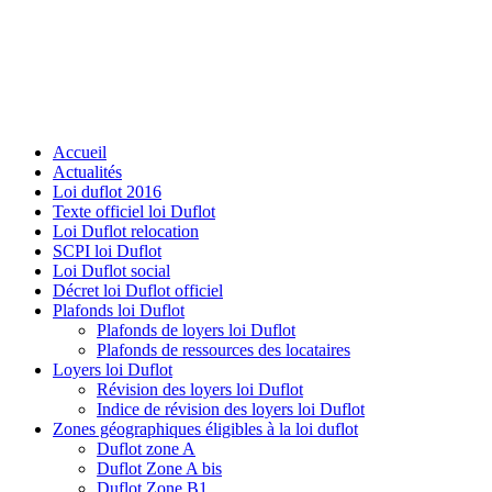
Accueil
Actualités
Loi duflot 2016
Texte officiel loi Duflot
Loi Duflot relocation
SCPI loi Duflot
Loi Duflot social
Décret loi Duflot officiel
Plafonds loi Duflot
Plafonds de loyers loi Duflot
Plafonds de ressources des locataires
Loyers loi Duflot
Révision des loyers loi Duflot
Indice de révision des loyers loi Duflot
Zones géographiques éligibles à la loi duflot
Duflot zone A
Duflot Zone A bis
Duflot Zone B1