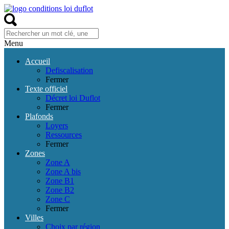
Menu
Accueil
Defiscalisation
Fermer
Texte officiel
Décret loi Duflot
Fermer
Plafonds
Loyers
Ressources
Fermer
Zones
Zone A
Zone A bis
Zone B1
Zone B2
Zone C
Fermer
Villes
Choix par région