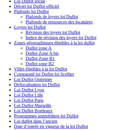
Loi Duflot social
Décret loi Duflot officiel
Plafonds loi Duflot
Plafonds de loyers loi Duflot
Plafonds de ressources des locataires
Loyers loi Duflot
Révision des loyers loi Duflot
Indice de révision des loyers loi Duflot
Zones géographiques éligibles à la loi duflot
Duflot zone A
Duflot Zone A bis
Duflot Zone B1
Duflot zone B2
Villes éligibles à la loi Duflot
Comparatif loi Duflot loi Scellier
Loi Duflot Outremer
Defiscalisation loi Duflot
Loi Duflot Lyon
Loi Duflot Lille
Loi Duflot Paris
Loi Duflot Marseille
Loi Duflot Bordeaux
Programmes immobiliers loi Duflot
Loi duflot dans l’ancien
Date d’entrée en vigueur de la loi Duflot