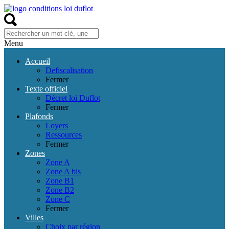
Menu
Accueil
Defiscalisation
Fermer
Texte officiel
Décret loi Duflot
Fermer
Plafonds
Loyers
Ressources
Fermer
Zones
Zone A
Zone A bis
Zone B1
Zone B2
Zone C
Fermer
Villes
Choix par région