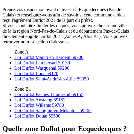
Prenez vos disposition avant d'investir à Ecquedecques (Pas-de-
Calais) et renseignez-vous afin de savoir si cette commune a bien
reçu l'agrément Duflot 2021 de la part du préfet.
Si vous souhaitez limiter les risques, vous pouvez choisir une ville
de la la région Nord-Pas-de-Calais et du département Pas-de-Calais
directement éligble Duflot 2021 (Zones A, Abis B1). Vous pouvez
retrouver notre sélection ci-dessous:
Zone A
Loi Duflot Marcq-en-Baroeul 59700
Loi Duflot Lambersart 59130
Loi Duflot Wasquehal 59290
Loi Duflot Loos 59120
Loi Duflot Saint-André-lez-Lille 59350
Zone B1
Loi Duflot Faches-Thumesnil 59155
Loi Duflot Anstaing 59152
Loi Duflot Willems 59780
Loi Duflot Sainghin-en-Mélantois 59262
Loi Duflot Douai 59500
Quelle zone Duflot pour Ecquedecques ?