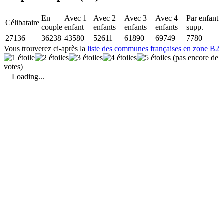
En
Avec 1
Avec 2
Avec 3
Avec 4
Par enfant
Célibataire
couple
enfant
enfants
enfants
enfants
supp.
27136
36238
43580
52611
61890
69749
7780
Vous trouverez ci-après la
liste des communes françaises en zone B2
(pas encore de
votes)
Loading...