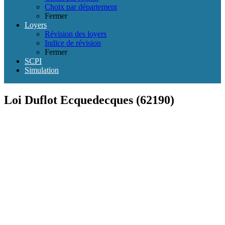
Choix par département
Fermer
Loyers
Révision des loyers
Indice de révision
Fermer
SCPI
Simulation
Loi Duflot Ecquedecques (62190)