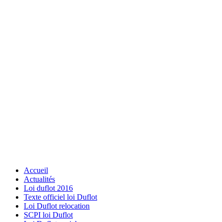
Accueil
Actualités
Loi duflot 2016
Texte officiel loi Duflot
Loi Duflot relocation
SCPI loi Duflot