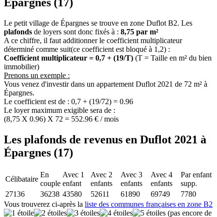
Épargnes (17)
Le petit village de Épargnes se trouve en zone Duflot B2. Les
plafonds
de loyers sont donc fixés à :
8,75 par m²
A ce chiffre, il faut additionner le coefficient multiplicateur
déterminé comme suit(ce coefficient est bloqué à 1,2) :
Coefficient multiplicateur = 0,7 + (19/T)
(T = Taille en m² du bien
immobilier)
Prenons un exemple :
Vous venez d'investir dans un appartement Duflot 2021 de 72 m² à
Épargnes.
Le coefficient est de : 0,7 + (19/72) = 0.96
Le loyer maximum exigible sera de :
(8,75 X 0.96) X 72 = 552.96 € / mois
Les plafonds de revenus en Duflot 2021 à
Épargnes (17)
En
Avec 1
Avec 2
Avec 3
Avec 4
Par enfant
Célibataire
couple
enfant
enfants
enfants
enfants
supp.
27136
36238
43580
52611
61890
69749
7780
Vous trouverez ci-après la
liste des communes françaises en zone B2
(pas encore de