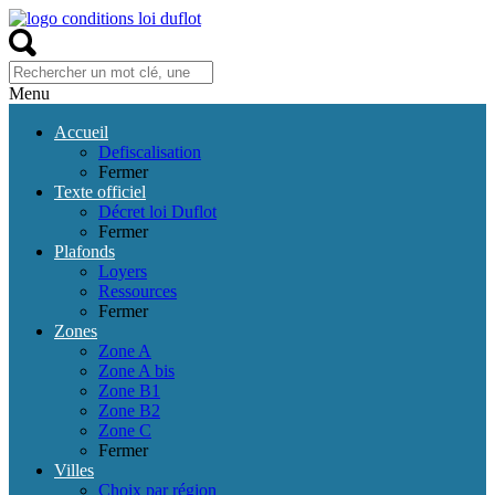
Menu
Accueil
Defiscalisation
Fermer
Texte officiel
Décret loi Duflot
Fermer
Plafonds
Loyers
Ressources
Fermer
Zones
Zone A
Zone A bis
Zone B1
Zone B2
Zone C
Fermer
Villes
Choix par région