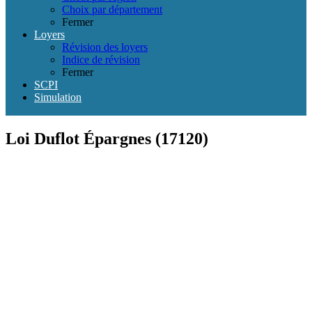
Choix par département
Fermer
Loyers
Révision des loyers
Indice de révision
Fermer
SCPI
Simulation
Loi Duflot Épargnes (17120)