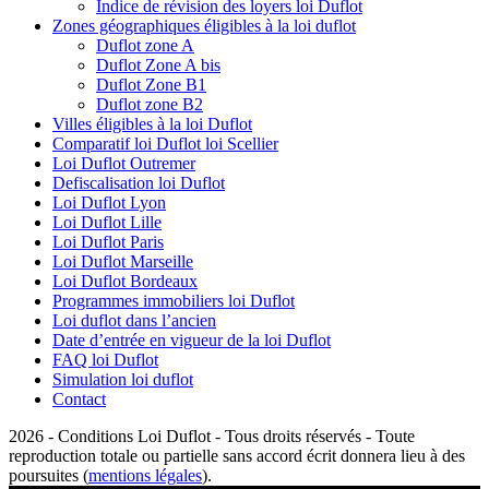
Indice de révision des loyers loi Duflot
Zones géographiques éligibles à la loi duflot
Duflot zone A
Duflot Zone A bis
Duflot Zone B1
Duflot zone B2
Villes éligibles à la loi Duflot
Comparatif loi Duflot loi Scellier
Loi Duflot Outremer
Defiscalisation loi Duflot
Loi Duflot Lyon
Loi Duflot Lille
Loi Duflot Paris
Loi Duflot Marseille
Loi Duflot Bordeaux
Programmes immobiliers loi Duflot
Loi duflot dans l’ancien
Date d’entrée en vigueur de la loi Duflot
FAQ loi Duflot
Simulation loi duflot
Contact
2026 - Conditions Loi Duflot - Tous droits réservés - Toute
reproduction totale ou partielle sans accord écrit donnera lieu à des
poursuites (
mentions légales
).