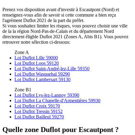
Prenez vos disposition avant d'investir à Escautpont (Nord) et
renseignez-vous afin de savoir si cette commune a bien reçu
l'agrément Duflot 2021 de la part du préfet.
Si vous souhaitez limiter les risques, vous pouvez choisir une ville
de la la région Nord-Pas-de-Calais et du département Nord
directement éligble Duflot 2021 (Zones A, Abis B1). Vous pouvez
retrouver notre sélection ci-dessous:
Zone A
Loi Duflot Lille 59000
Loi Duflot Loos 59120
Loi Duflot Saint-André-lez-Lille 59350
Loi Duflot Wasquehal 59290
Loi Duflot Lambersart 59130
Zone B1
Loi Duflot Lys-lez-Lannoy 59390
Loi Duflot La Chapelle-d'Armentières 59930
Loi Duflot Croix 59170
Loi Duflot Tressin 59152
Loi Duflot Bailleul 59270
Quelle zone Duflot pour Escautpont ?