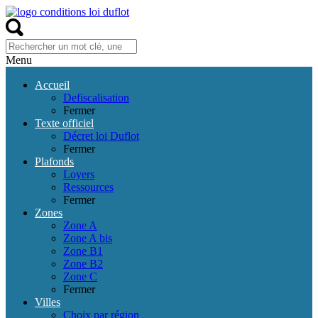
Menu
Accueil
Defiscalisation
Fermer
Texte officiel
Décret loi Duflot
Fermer
Plafonds
Loyers
Ressources
Fermer
Zones
Zone A
Zone A bis
Zone B1
Zone B2
Zone C
Fermer
Villes
Choix par région