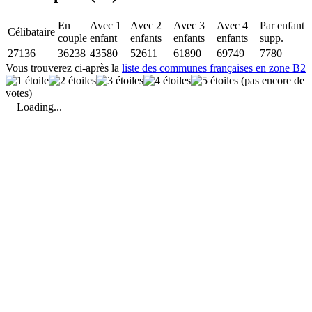
En
Avec 1
Avec 2
Avec 3
Avec 4
Par enfant
Célibataire
couple
enfant
enfants
enfants
enfants
supp.
27136
36238
43580
52611
61890
69749
7780
Vous trouverez ci-après la
liste des communes françaises en zone B2
(pas encore de
votes)
Loading...