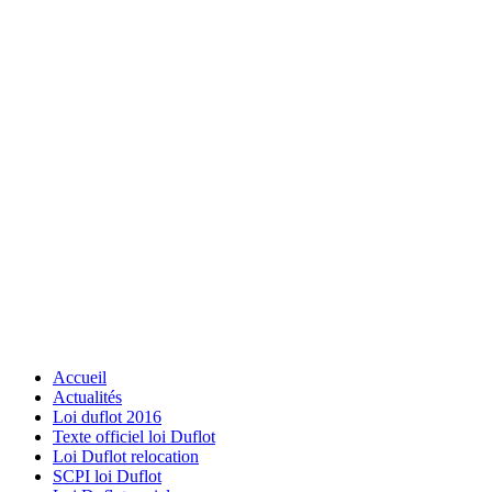
Accueil
Actualités
Loi duflot 2016
Texte officiel loi Duflot
Loi Duflot relocation
SCPI loi Duflot