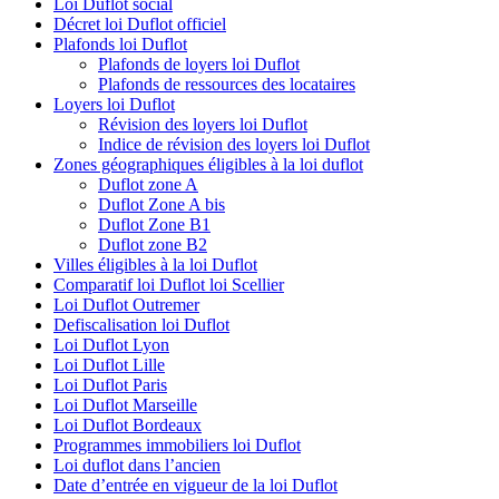
Loi Duflot social
Décret loi Duflot officiel
Plafonds loi Duflot
Plafonds de loyers loi Duflot
Plafonds de ressources des locataires
Loyers loi Duflot
Révision des loyers loi Duflot
Indice de révision des loyers loi Duflot
Zones géographiques éligibles à la loi duflot
Duflot zone A
Duflot Zone A bis
Duflot Zone B1
Duflot zone B2
Villes éligibles à la loi Duflot
Comparatif loi Duflot loi Scellier
Loi Duflot Outremer
Defiscalisation loi Duflot
Loi Duflot Lyon
Loi Duflot Lille
Loi Duflot Paris
Loi Duflot Marseille
Loi Duflot Bordeaux
Programmes immobiliers loi Duflot
Loi duflot dans l’ancien
Date d’entrée en vigueur de la loi Duflot