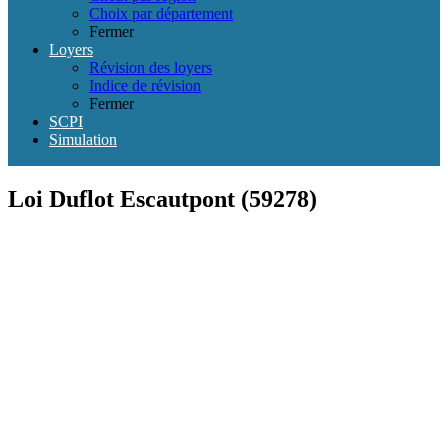
Choix par département
Fermer
Loyers
Révision des loyers
Indice de révision
Fermer
SCPI
Simulation
Loi Duflot Escautpont (59278)