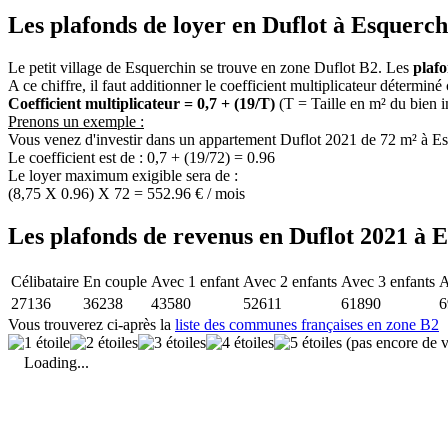
Les plafonds de loyer en Duflot à Esquerch
Le petit village de Esquerchin se trouve en zone Duflot B2. Les
plaf
A ce chiffre, il faut additionner le coefficient multiplicateur déterminé
Coefficient multiplicateur = 0,7 + (19/T)
(T = Taille en m² du bien 
Prenons un exemple :
Vous venez d'investir dans un appartement Duflot 2021 de 72 m² à Es
Le coefficient est de : 0,7 + (19/72) = 0.96
Le loyer maximum exigible sera de :
(8,75 X 0.96) X 72 = 552.96 € / mois
Les plafonds de revenus en Duflot 2021 à 
Célibataire
En couple
Avec 1 enfant
Avec 2 enfants
Avec 3 enfants
A
27136
36238
43580
52611
61890
6
Vous trouverez ci-après la
liste des communes françaises en zone B2
(pas encore de v
Loading...