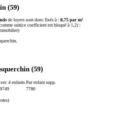
in (59)
onds
de loyers sont donc fixés à :
8,75 par m²
 comme suit(ce coefficient est bloqué à 1,2) :
immobilier)
querchin.
Esquerchin (59)
vec 4 enfants
Par enfant supp.
9749
7780
otes)