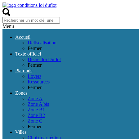
Menu
Accueil
Defiscalisation
Fermer
Texte officiel
Décret loi Duflot
Fermer
Plafonds
Loyers
Ressources
Fermer
Zones
Zone A
Zone A bis
Zone B1
Zone B2
Zone C
Fermer
Villes
Choix par région