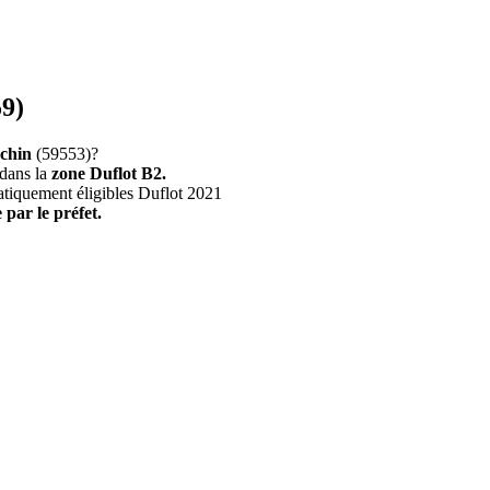
59)
chin
(59553)?
 dans la
zone Duflot B2.
atiquement éligibles Duflot 2021
 par le préfet.