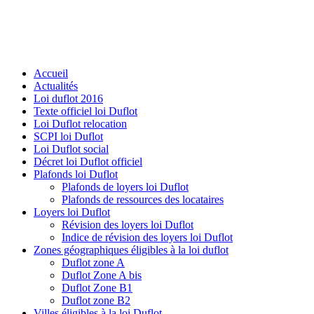
Accueil
Actualités
Loi duflot 2016
Texte officiel loi Duflot
Loi Duflot relocation
SCPI loi Duflot
Loi Duflot social
Décret loi Duflot officiel
Plafonds loi Duflot
Plafonds de loyers loi Duflot
Plafonds de ressources des locataires
Loyers loi Duflot
Révision des loyers loi Duflot
Indice de révision des loyers loi Duflot
Zones géographiques éligibles à la loi duflot
Duflot zone A
Duflot Zone A bis
Duflot Zone B1
Duflot zone B2
Villes éligibles à la loi Duflot