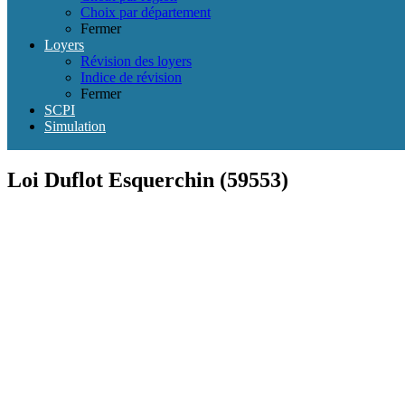
Choix par département
Fermer
Loyers
Révision des loyers
Indice de révision
Fermer
SCPI
Simulation
Loi Duflot Esquerchin (59553)