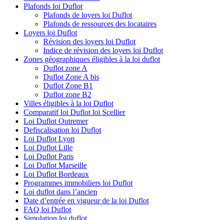
Plafonds loi Duflot
Plafonds de loyers loi Duflot
Plafonds de ressources des locataires
Loyers loi Duflot
Révision des loyers loi Duflot
Indice de révision des loyers loi Duflot
Zones géographiques éligibles à la loi duflot
Duflot zone A
Duflot Zone A bis
Duflot Zone B1
Duflot zone B2
Villes éligibles à la loi Duflot
Comparatif loi Duflot loi Scellier
Loi Duflot Outremer
Defiscalisation loi Duflot
Loi Duflot Lyon
Loi Duflot Lille
Loi Duflot Paris
Loi Duflot Marseille
Loi Duflot Bordeaux
Programmes immobiliers loi Duflot
Loi duflot dans l’ancien
Date d’entrée en vigueur de la loi Duflot
FAQ loi Duflot
Simulation loi duflot