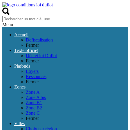
Menu
Accueil
Defiscalisation
Fermer
Texte officiel
Décret loi Duflot
Fermer
Plafonds
Loyers
Ressources
Fermer
Zones
Zone A
Zone A bis
Zone B1
Zone B2
Zone C
Fermer
Villes
Choix par région