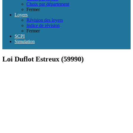
Choix par département
Fermer
Loyers
Révision des loyers
Indice de révision
Fermer
SCPI
Simulation
Loi Duflot Estreux (59990)