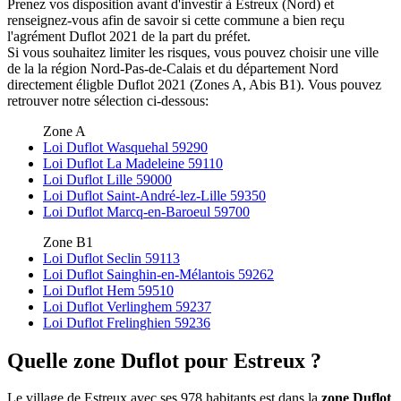
Prenez vos disposition avant d'investir à Estreux (Nord) et
renseignez-vous afin de savoir si cette commune a bien reçu
l'agrément Duflot 2021 de la part du préfet.
Si vous souhaitez limiter les risques, vous pouvez choisir une ville
de la la région Nord-Pas-de-Calais et du département Nord
directement éligble Duflot 2021 (Zones A, Abis B1). Vous pouvez
retrouver notre sélection ci-dessous:
Zone A
Loi Duflot Wasquehal 59290
Loi Duflot La Madeleine 59110
Loi Duflot Lille 59000
Loi Duflot Saint-André-lez-Lille 59350
Loi Duflot Marcq-en-Baroeul 59700
Zone B1
Loi Duflot Seclin 59113
Loi Duflot Sainghin-en-Mélantois 59262
Loi Duflot Hem 59510
Loi Duflot Verlinghem 59237
Loi Duflot Frelinghien 59236
Quelle zone Duflot pour Estreux ?
Le village de Estreux avec ses 978 habitants est dans la
zone Duflot