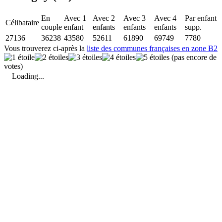
En
Avec 1
Avec 2
Avec 3
Avec 4
Par enfant
Célibataire
couple
enfant
enfants
enfants
enfants
supp.
27136
36238
43580
52611
61890
69749
7780
Vous trouverez ci-après la
liste des communes françaises en zone B2
(pas encore de
votes)
Loading...