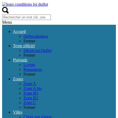
Menu
Accueil
Defiscalisation
Fermer
Texte officiel
Décret loi Duflot
Fermer
Plafonds
Loyers
Ressources
Fermer
Zones
Zone A
Zone A bis
Zone B1
Zone B2
Zone C
Fermer
Villes
Choix par région