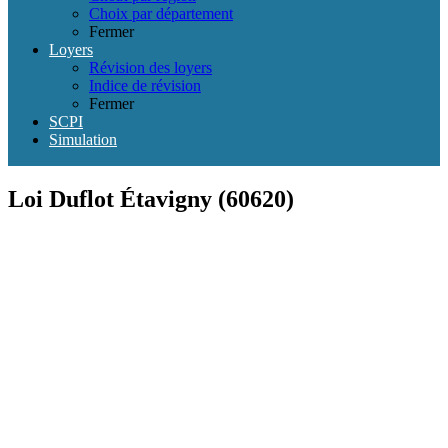
Choix par département
Fermer
Loyers
Révision des loyers
Indice de révision
Fermer
SCPI
Simulation
Loi Duflot Étavigny (60620)