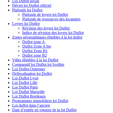
Loi Duflot social
Décret loi Duflot officiel
Plafonds loi Duflot
Plafonds de loyers loi Duflot
Plafonds de ressources des locataires
Loyers loi Duflot
Révision des loyers loi Duflot
Indice de révision des loyers loi Duflot
Zones géographiques éligibles à la loi duflot
Duflot zone A
Duflot Zone A bis
Duflot Zone B1
Duflot zone B2
Villes éligibles à la loi Duflot
Comparatif loi Duflot loi Scellier
Loi Duflot Outremer
Defiscalisation loi Duflot
Loi Duflot Lyon
Loi Duflot Lille
Loi Duflot Paris
Loi Duflot Marseille
Loi Duflot Bordeaux
Programmes immobiliers loi Duflot
Loi duflot dans l’ancien
Date d’entrée en vigueur de la loi Duflot