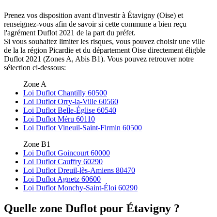
Prenez vos disposition avant d'investir à Étavigny (Oise) et
renseignez-vous afin de savoir si cette commune a bien reçu
l'agrément Duflot 2021 de la part du préfet.
Si vous souhaitez limiter les risques, vous pouvez choisir une ville
de la la région Picardie et du département Oise directement éligble
Duflot 2021 (Zones A, Abis B1). Vous pouvez retrouver notre
sélection ci-dessous:
Zone A
Loi Duflot Chantilly 60500
Loi Duflot Orry-la-Ville 60560
Loi Duflot Belle-Église 60540
Loi Duflot Méru 60110
Loi Duflot Vineuil-Saint-Firmin 60500
Zone B1
Loi Duflot Goincourt 60000
Loi Duflot Cauffry 60290
Loi Duflot Dreuil-lès-Amiens 80470
Loi Duflot Agnetz 60600
Loi Duflot Monchy-Saint-Éloi 60290
Quelle zone Duflot pour Étavigny ?