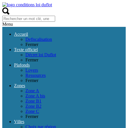
Menu
Accueil
Defiscalisation
Fermer
Texte officiel
Décret loi Duflot
Fermer
Plafonds
Loyers
Ressources
Fermer
Zones
Zone A
Zone A bis
Zone B1
Zone B2
Zone C
Fermer
Villes
Choix par région