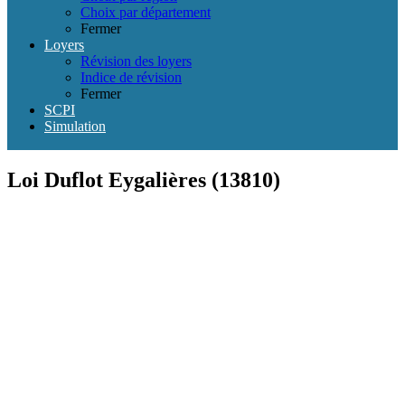
Choix par département
Fermer
Loyers
Révision des loyers
Indice de révision
Fermer
SCPI
Simulation
Loi Duflot Eygalières (13810)