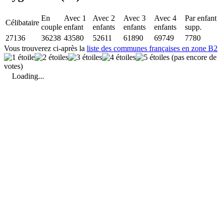
En
Avec 1
Avec 2
Avec 3
Avec 4
Par enfant
Célibataire
couple
enfant
enfants
enfants
enfants
supp.
27136
36238
43580
52611
61890
69749
7780
Vous trouverez ci-après la
liste des communes françaises en zone B2
(pas encore de
votes)
Loading...