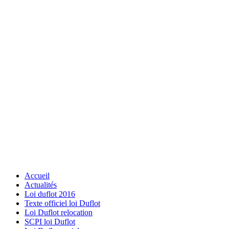
Accueil
Actualités
Loi duflot 2016
Texte officiel loi Duflot
Loi Duflot relocation
SCPI loi Duflot