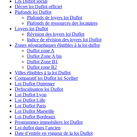
Loi Duflot social
Décret loi Duflot officiel
Plafonds loi Duflot
Plafonds de loyers loi Duflot
Plafonds de ressources des locataires
Loyers loi Duflot
Révision des loyers loi Duflot
Indice de révision des loyers loi Duflot
Zones géographiques éligibles à la loi duflot
Duflot zone A
Duflot Zone A bis
Duflot Zone B1
Duflot zone B2
Villes éligibles à la loi Duflot
Comparatif loi Duflot loi Scellier
Loi Duflot Outremer
Defiscalisation loi Duflot
Loi Duflot Lyon
Loi Duflot Lille
Loi Duflot Paris
Loi Duflot Marseille
Loi Duflot Bordeaux
Programmes immobiliers loi Duflot
Loi duflot dans l’ancien
Date d’entrée en vigueur de la loi Duflot