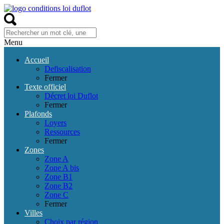
Menu
Accueil
Defiscalisation
Fermer
Texte officiel
Décret loi Duflot
Fermer
Plafonds
Loyers
Ressources
Fermer
Zones
Zone A
Zone A bis
Zone B1
Zone B2
Zone C
Fermer
Villes
Choix par région