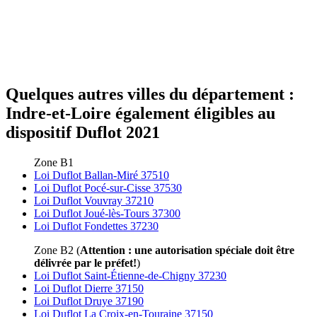
Quelques autres villes du département :
Indre-et-Loire également éligibles au
dispositif Duflot 2021
Zone B1
Loi Duflot Ballan-Miré 37510
Loi Duflot Pocé-sur-Cisse 37530
Loi Duflot Vouvray 37210
Loi Duflot Joué-lès-Tours 37300
Loi Duflot Fondettes 37230
Zone B2 (
Attention : une autorisation spéciale doit être
délivrée par le préfet!
)
Loi Duflot Saint-Étienne-de-Chigny 37230
Loi Duflot Dierre 37150
Loi Duflot Druye 37190
Loi Duflot La Croix-en-Touraine 37150