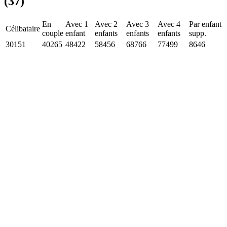
(37)
En
Avec 1
Avec 2
Avec 3
Avec 4
Par enfant
Célibataire
couple
enfant
enfants
enfants
enfants
supp.
30151
40265
48422
58456
68766
77499
8646