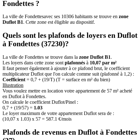
Fondettes ?
La ville de Fondettesavec ses 10306 habitants se trouve en
zone
Duflot B1
. Cette zone est éligible au dispositif.
Quels sont les plafonds de loyers en Duflot
à Fondettes (37230)?
La ville de Fondettes se trouve dans la
zone Duflot B1
.
Les loyers dans cette zone sont
plafonnés
à
10,07 par m²
Il faut penser également à ajouter à ce plafond brut, le coefficient
multiplicateur Duflot que l'on calcule comme suit (plafonné à 1,2) :
Coefficient
= 0,7 + (19/T) (T = surface en m² du bien)
Illustration
Vous voulez mettre en location votre appartement de 57 m² acheté
en Duflot à Fondettes.
On calcule le coefficient Duflot/Pinel :
0,7 + (19/57) =
1.03
Le loyer maximum de votre appartement Duflot sera de :
(10,07 x 1.03) x 57 = 587.1 €/mois
Plafonds de revenus en Duflot à Fondettes