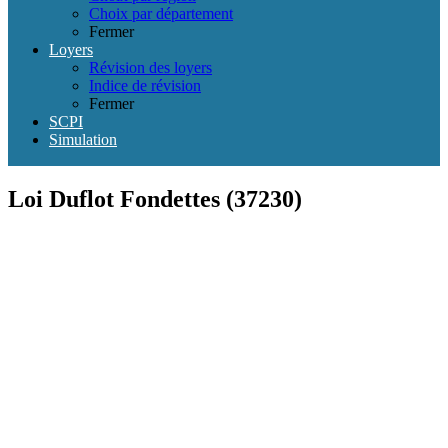
Choix par département
Fermer
Loyers
Révision des loyers
Indice de révision
Fermer
SCPI
Simulation
Loi Duflot Fondettes (37230)