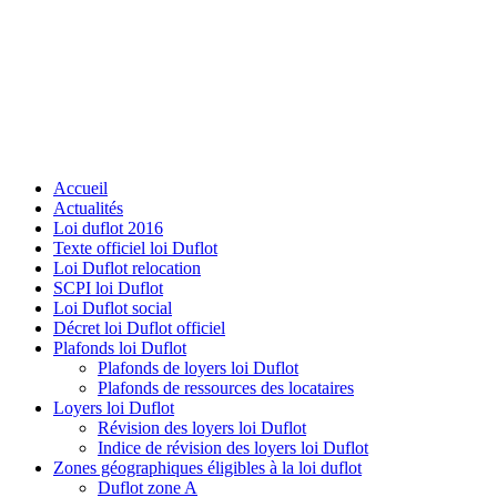
Accueil
Actualités
Loi duflot 2016
Texte officiel loi Duflot
Loi Duflot relocation
SCPI loi Duflot
Loi Duflot social
Décret loi Duflot officiel
Plafonds loi Duflot
Plafonds de loyers loi Duflot
Plafonds de ressources des locataires
Loyers loi Duflot
Révision des loyers loi Duflot
Indice de révision des loyers loi Duflot
Zones géographiques éligibles à la loi duflot
Duflot zone A