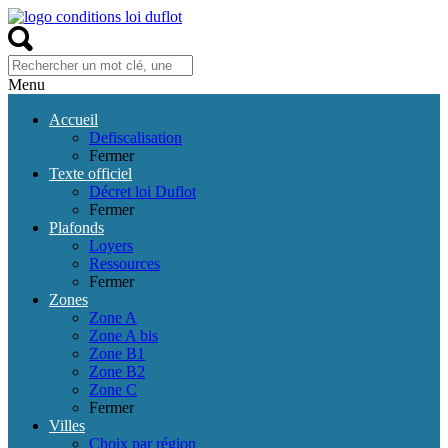
Menu
Accueil
Defiscalisation
Fermer
Texte officiel
Décret loi Duflot
Fermer
Plafonds
Loyers
Ressources
Fermer
Zones
Zone A
Zone A bis
Zone B1
Zone B2
Zone C
Fermer
Villes
Choix par région