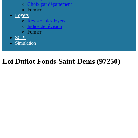
Choix par département
Fermer
Loyers
Révision des loyers
Indice de révision
Fermer
SCPI
Simulation
Loi Duflot Fonds-Saint-Denis (97250)