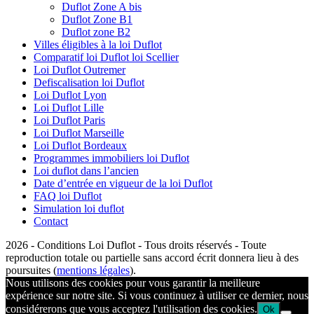
Duflot Zone A bis
Duflot Zone B1
Duflot zone B2
Villes éligibles à la loi Duflot
Comparatif loi Duflot loi Scellier
Loi Duflot Outremer
Defiscalisation loi Duflot
Loi Duflot Lyon
Loi Duflot Lille
Loi Duflot Paris
Loi Duflot Marseille
Loi Duflot Bordeaux
Programmes immobiliers loi Duflot
Loi duflot dans l’ancien
Date d’entrée en vigueur de la loi Duflot
FAQ loi Duflot
Simulation loi duflot
Contact
2026 - Conditions Loi Duflot - Tous droits réservés - Toute
reproduction totale ou partielle sans accord écrit donnera lieu à des
poursuites (
mentions légales
).
Nous utilisons des cookies pour vous garantir la meilleure
expérience sur notre site. Si vous continuez à utiliser ce dernier, nous
considérerons que vous acceptez l'utilisation des cookies.
Ok