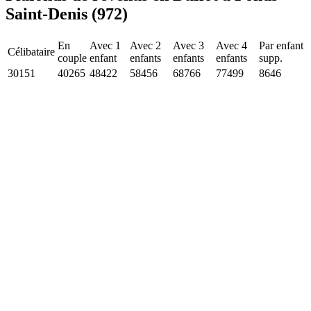
Saint-Denis (972)
En
Avec 1
Avec 2
Avec 3
Avec 4
Par enfant
Célibataire
couple
enfant
enfants
enfants
enfants
supp.
30151
40265
48422
58456
68766
77499
8646