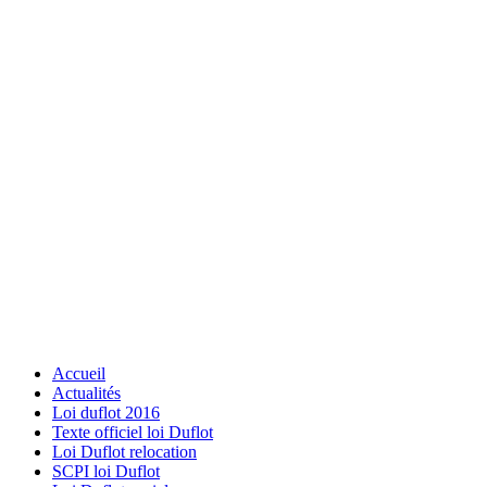
Accueil
Actualités
Loi duflot 2016
Texte officiel loi Duflot
Loi Duflot relocation
SCPI loi Duflot