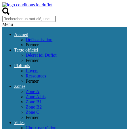
Menu
Accueil
Defiscalisation
Fermer
Texte officiel
Décret loi Duflot
Fermer
Plafonds
Loyers
Ressources
Fermer
Zones
Zone A
Zone A bis
Zone B1
Zone B2
Zone C
Fermer
Villes
Choix par région