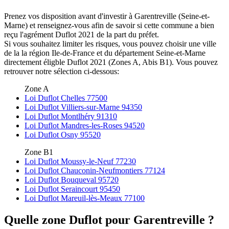
Prenez vos disposition avant d'investir à Garentreville (Seine-et-
Marne) et renseignez-vous afin de savoir si cette commune a bien
reçu l'agrément Duflot 2021 de la part du préfet.
Si vous souhaitez limiter les risques, vous pouvez choisir une ville
de la la région Ile-de-France et du département Seine-et-Marne
directement éligble Duflot 2021 (Zones A, Abis B1). Vous pouvez
retrouver notre sélection ci-dessous:
Zone A
Loi Duflot Chelles 77500
Loi Duflot Villiers-sur-Marne 94350
Loi Duflot Montlhéry 91310
Loi Duflot Mandres-les-Roses 94520
Loi Duflot Osny 95520
Zone B1
Loi Duflot Moussy-le-Neuf 77230
Loi Duflot Chauconin-Neufmontiers 77124
Loi Duflot Bouqueval 95720
Loi Duflot Seraincourt 95450
Loi Duflot Mareuil-lès-Meaux 77100
Quelle zone Duflot pour Garentreville ?