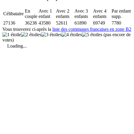
En
Avec 1
Avec 2
Avec 3
Avec 4
Par enfant
Célibataire
couple
enfant
enfants
enfants
enfants
supp.
27136
36238
43580
52611
61890
69749
7780
Vous trouverez ci-après la
liste des communes françaises en zone B2
(pas encore de
votes)
Loading...