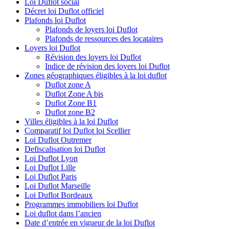
Loi Duflot social
Décret loi Duflot officiel
Plafonds loi Duflot
Plafonds de loyers loi Duflot
Plafonds de ressources des locataires
Loyers loi Duflot
Révision des loyers loi Duflot
Indice de révision des loyers loi Duflot
Zones géographiques éligibles à la loi duflot
Duflot zone A
Duflot Zone A bis
Duflot Zone B1
Duflot zone B2
Villes éligibles à la loi Duflot
Comparatif loi Duflot loi Scellier
Loi Duflot Outremer
Defiscalisation loi Duflot
Loi Duflot Lyon
Loi Duflot Lille
Loi Duflot Paris
Loi Duflot Marseille
Loi Duflot Bordeaux
Programmes immobiliers loi Duflot
Loi duflot dans l’ancien
Date d’entrée en vigueur de la loi Duflot