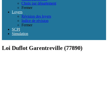
Choix par département
Fermer
Loyers
Révision des loyers
Indice de révision
Fermer
SCPI
Simulation
Loi Duflot Garentreville (77890)