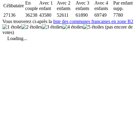
En
Avec 1
Avec 2
Avec 3
Avec 4
Par enfant
Célibataire
couple
enfant
enfants
enfants
enfants
supp.
27136
36238
43580
52611
61890
69749
7780
Vous trouverez ci-après la
liste des communes françaises en zone B2
(pas encore de
votes)
Loading...