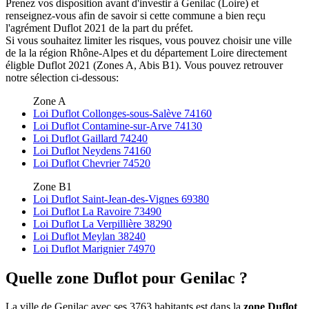
Prenez vos disposition avant d'investir à Genilac (Loire) et
renseignez-vous afin de savoir si cette commune a bien reçu
l'agrément Duflot 2021 de la part du préfet.
Si vous souhaitez limiter les risques, vous pouvez choisir une ville
de la la région Rhône-Alpes et du département Loire directement
éligble Duflot 2021 (Zones A, Abis B1). Vous pouvez retrouver
notre sélection ci-dessous:
Zone A
Loi Duflot Collonges-sous-Salève 74160
Loi Duflot Contamine-sur-Arve 74130
Loi Duflot Gaillard 74240
Loi Duflot Neydens 74160
Loi Duflot Chevrier 74520
Zone B1
Loi Duflot Saint-Jean-des-Vignes 69380
Loi Duflot La Ravoire 73490
Loi Duflot La Verpillière 38290
Loi Duflot Meylan 38240
Loi Duflot Marignier 74970
Quelle zone Duflot pour Genilac ?
La ville de Genilac avec ses 3763 habitants est dans la
zone Duflot