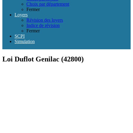
Choix par département
Fermer
Loyers
Révision des loyers
Indice de révision
Fermer
SCPI
Simulation
Loi Duflot Genilac (42800)