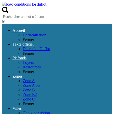
Menu
Accueil
Defiscalisation
Fermer
Texte officiel
Décret loi Duflot
Fermer
Plafonds
Loyers
Ressources
Fermer
Zones
Zone A
Zone A bis
Zone B1
Zone B2
Zone C
Fermer
Villes
Choix par région