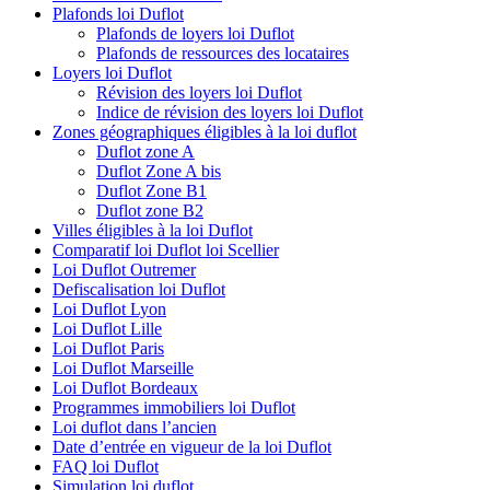
Plafonds loi Duflot
Plafonds de loyers loi Duflot
Plafonds de ressources des locataires
Loyers loi Duflot
Révision des loyers loi Duflot
Indice de révision des loyers loi Duflot
Zones géographiques éligibles à la loi duflot
Duflot zone A
Duflot Zone A bis
Duflot Zone B1
Duflot zone B2
Villes éligibles à la loi Duflot
Comparatif loi Duflot loi Scellier
Loi Duflot Outremer
Defiscalisation loi Duflot
Loi Duflot Lyon
Loi Duflot Lille
Loi Duflot Paris
Loi Duflot Marseille
Loi Duflot Bordeaux
Programmes immobiliers loi Duflot
Loi duflot dans l’ancien
Date d’entrée en vigueur de la loi Duflot
FAQ loi Duflot
Simulation loi duflot