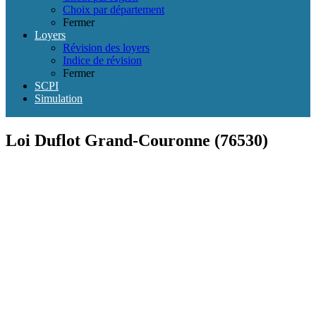
Choix par département
Fermer
Loyers
Révision des loyers
Indice de révision
Fermer
SCPI
Simulation
Loi Duflot Grand-Couronne (76530)