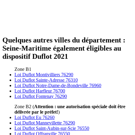
Quelques autres villes du département :
Seine-Maritime également éligibles au
dispositif Duflot 2021
Zone B1
Loi Duflot Montivilliers 76290
Loi Duflot Sainte-Adresse 76310
Loi Duflot Notre-Dame-de-Bondeville 76960
Loi Duflot Harfleur 76700
Loi Duflot Fontenay 76290
Zone B2 (
Attention : une autorisation spéciale doit être
délivrée par le préfet!
)
Loi Duflot Eu 76260
Loi Duflot Mannevillette 76290
Loi Duflot Saint-Aubin-sur-Scie 76550
Loi Duflot Offranville 76550