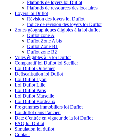
Plafonds de loyers loi Duflot
Plafonds de ressources des locataires
Loyers loi Duflot
Révision des loyers loi Duflot
Indice de révision des loyers loi Duflot
Zones géographiques éligibles à la loi duflot
Duflot zone A
Duflot Zone A bis
Duflot Zone B1
Duflot zone B2
Villes éligibles à la loi Duflot
Comparatif loi Duflot loi Scellier
Loi Duflot Outremer
Defiscalisation loi Duflot
Loi Duflot Lyon
Loi Duflot Lille
Loi Duflot Paris
Loi Duflot Marseille
Loi Duflot Bordeaux
Programmes immobiliers loi Duflot
Loi duflot dans l’ancien
Date d’entrée en vigueur de la loi Duflot
FAQ loi Duflot
Simulation loi duflot
Contact