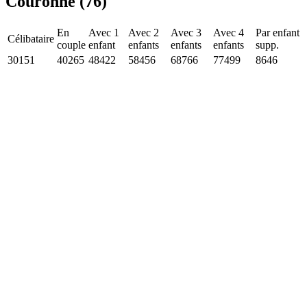
Couronne (76)
En
Avec 1
Avec 2
Avec 3
Avec 4
Par enfant
Célibataire
couple
enfant
enfants
enfants
enfants
supp.
30151
40265
48422
58456
68766
77499
8646