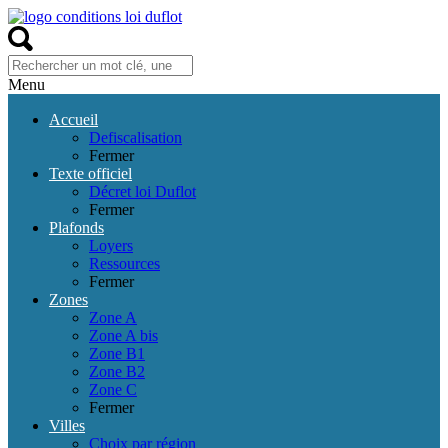
Menu
Accueil
Defiscalisation
Fermer
Texte officiel
Décret loi Duflot
Fermer
Plafonds
Loyers
Ressources
Fermer
Zones
Zone A
Zone A bis
Zone B1
Zone B2
Zone C
Fermer
Villes
Choix par région