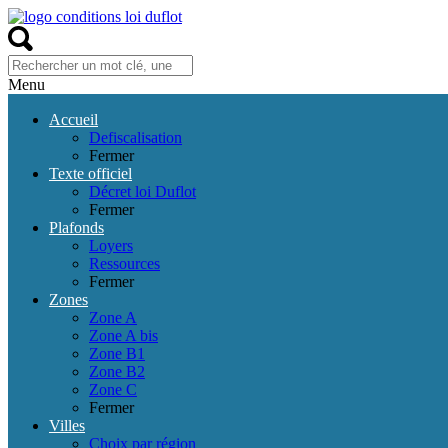
Menu
Accueil
Defiscalisation
Fermer
Texte officiel
Décret loi Duflot
Fermer
Plafonds
Loyers
Ressources
Fermer
Zones
Zone A
Zone A bis
Zone B1
Zone B2
Zone C
Fermer
Villes
Choix par région