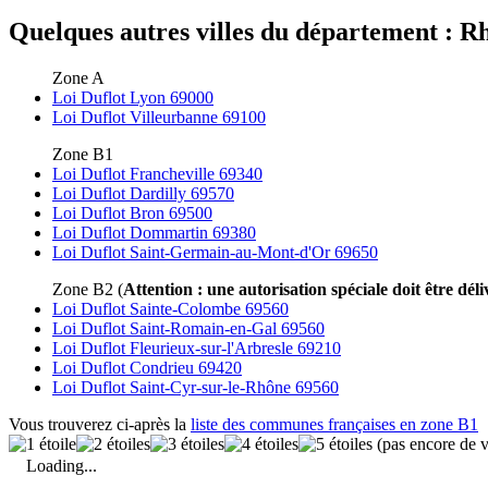
Quelques autres villes du département : Rh
Zone A
Loi Duflot Lyon 69000
Loi Duflot Villeurbanne 69100
Zone B1
Loi Duflot Francheville 69340
Loi Duflot Dardilly 69570
Loi Duflot Bron 69500
Loi Duflot Dommartin 69380
Loi Duflot Saint-Germain-au-Mont-d'Or 69650
Zone B2 (
Attention : une autorisation spéciale doit être déli
Loi Duflot Sainte-Colombe 69560
Loi Duflot Saint-Romain-en-Gal 69560
Loi Duflot Fleurieux-sur-l'Arbresle 69210
Loi Duflot Condrieu 69420
Loi Duflot Saint-Cyr-sur-le-Rhône 69560
Vous trouverez ci-après la
liste des communes françaises en zone B1
(pas encore de v
Loading...