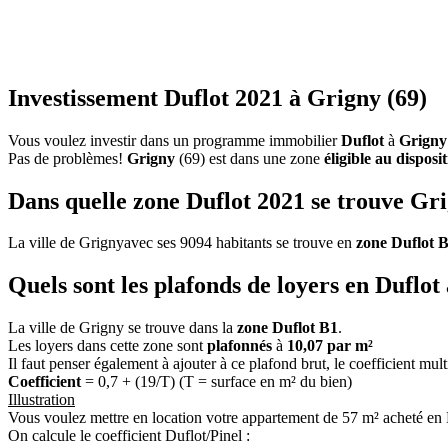
Investissement Duflot 2021 à Grigny (69)
Vous voulez investir dans un programme immobilier
Duflot
à
Grigny
Pas de problèmes!
Grigny
(69) est dans une zone
éligible au disposi
Dans quelle zone Duflot 2021 se trouve Gr
La ville de Grignyavec ses 9094 habitants se trouve en
zone Duflot 
Quels sont les plafonds de loyers en Duflot
La ville de Grigny se trouve dans la
zone Duflot B1
.
Les loyers dans cette zone sont
plafonnés
à
10,07 par m²
Il faut penser également à ajouter à ce plafond brut, le coefficient mul
Coefficient
= 0,7 + (19/T) (T = surface en m² du bien)
Illustration
Vous voulez mettre en location votre appartement de 57 m² acheté en 
On calcule le coefficient Duflot/Pinel :