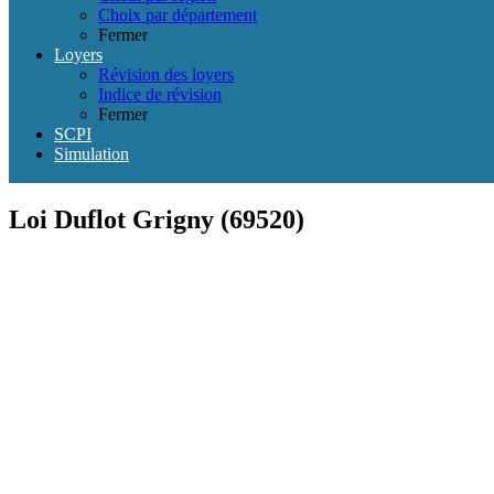
Choix par département
Fermer
Loyers
Révision des loyers
Indice de révision
Fermer
SCPI
Simulation
Loi Duflot Grigny (69520)