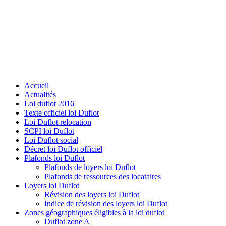
Accueil
Actualités
Loi duflot 2016
Texte officiel loi Duflot
Loi Duflot relocation
SCPI loi Duflot
Loi Duflot social
Décret loi Duflot officiel
Plafonds loi Duflot
Plafonds de loyers loi Duflot
Plafonds de ressources des locataires
Loyers loi Duflot
Révision des loyers loi Duflot
Indice de révision des loyers loi Duflot
Zones géographiques éligibles à la loi duflot
Duflot zone A