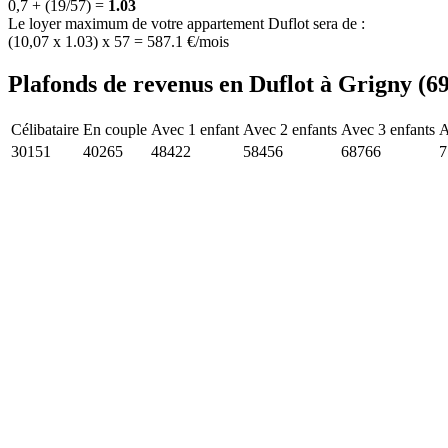
0,7 + (19/57) =
1.03
Le loyer maximum de votre appartement Duflot sera de :
(10,07 x 1.03) x 57 = 587.1 €/mois
Plafonds de revenus en Duflot à Grigny (69
Célibataire
En couple
Avec 1 enfant
Avec 2 enfants
Avec 3 enfants
A
30151
40265
48422
58456
68766
7