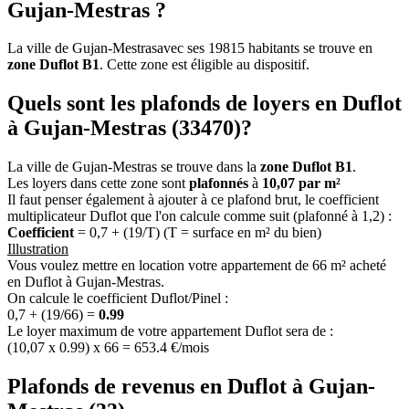
Gujan-Mestras ?
La ville de Gujan-Mestrasavec ses 19815 habitants se trouve en
zone Duflot B1
. Cette zone est éligible au dispositif.
Quels sont les plafonds de loyers en Duflot
à Gujan-Mestras (33470)?
La ville de Gujan-Mestras se trouve dans la
zone Duflot B1
.
Les loyers dans cette zone sont
plafonnés
à
10,07 par m²
Il faut penser également à ajouter à ce plafond brut, le coefficient
multiplicateur Duflot que l'on calcule comme suit (plafonné à 1,2) :
Coefficient
= 0,7 + (19/T) (T = surface en m² du bien)
Illustration
Vous voulez mettre en location votre appartement de 66 m² acheté
en Duflot à Gujan-Mestras.
On calcule le coefficient Duflot/Pinel :
0,7 + (19/66) =
0.99
Le loyer maximum de votre appartement Duflot sera de :
(10,07 x 0.99) x 66 = 653.4 €/mois
Plafonds de revenus en Duflot à Gujan-