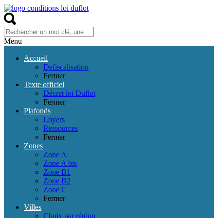
Menu
Accueil
Defiscalisation
Fermer
Texte officiel
Décret loi Duflot
Fermer
Plafonds
Loyers
Ressources
Fermer
Zones
Zone A
Zone A bis
Zone B1
Zone B2
Zone C
Fermer
Villes
Choix par région