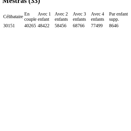
Mestras (33)
En
Avec 1
Avec 2
Avec 3
Avec 4
Par enfant
Célibataire
couple
enfant
enfants
enfants
enfants
supp.
30151
40265
48422
58456
68766
77499
8646