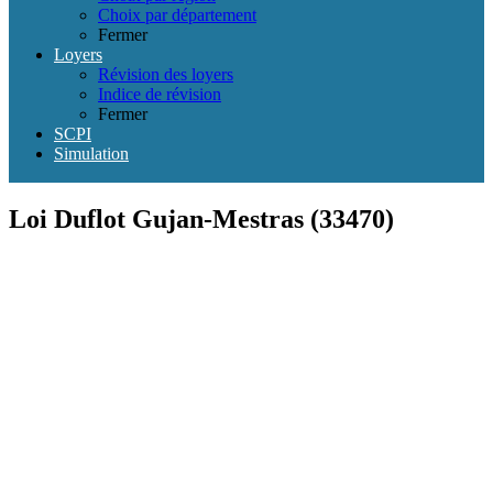
Choix par département
Fermer
Loyers
Révision des loyers
Indice de révision
Fermer
SCPI
Simulation
Loi Duflot Gujan-Mestras (33470)