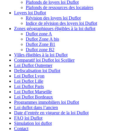
Plafonds de loyers loi Duflot
Plafonds de ressources des locataires
Loyers loi Duflot
Révision des loyers loi Duflot
Indice de révision des loyers loi Duflot
Zones géographiques éligibles à la loi duflot
Duflot zone A
Duflot Zone A bis
Duflot Zone B1
Duflot zone B2
Villes éligibles à la loi Duflot
Comparatif loi Duflot loi Scellier
Loi Duflot Outremer
Defiscalisation loi Duflot
Loi Duflot Lyon
Loi Duflot Lille
Loi Duflot Paris
Loi Duflot Marseille
Loi Duflot Bordeaux
Programmes immobiliers loi Duflot
Loi duflot dans l’ancien
Date d’entrée en vigueur de la loi Duflot
FAQ loi Duflot
Simulation loi duflot
Contact