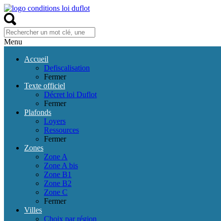
Menu
Accueil
Defiscalisation
Fermer
Texte officiel
Décret loi Duflot
Fermer
Plafonds
Loyers
Ressources
Fermer
Zones
Zone A
Zone A bis
Zone B1
Zone B2
Zone C
Fermer
Villes
Choix par région