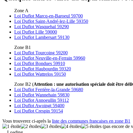
Zone A
Loi Duflot Marcq-en-Baroeul 59700
Loi Duflot Saint-André-lez-Lille 59350
Loi Duflot Wasquehal 59290
Loi Duflot Lille 59000
Loi Duflot Lambersart 59130
Zone B1
Loi Duflot Tourcoing 59200
Loi Duflot Neuville-en-Ferrain 59960
Loi Duflot Bondues 59910
Loi Duflot Haubourdin 59320
Loi Duflot Wattrelos 59150
Zone B2 (
Attention : une autorisation spéciale doit être déli
Loi Duflot Ferrière-la-Grande 59680
Loi Duflot Wannehain 59830
Loi Duflot Annoeullin 59112
Loi Duflot Awoingt 59400
Loi Duflot Crespin 59154
Vous trouverez ci-après la
liste des communes françaises en zone B1
(pas encore de v
Loading...