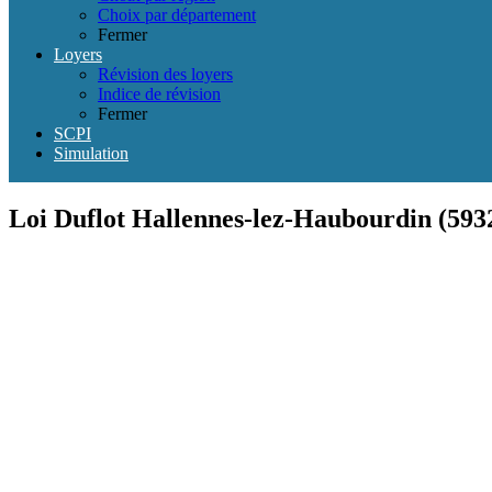
Choix par département
Fermer
Loyers
Révision des loyers
Indice de révision
Fermer
SCPI
Simulation
Loi Duflot Hallennes-lez-Haubourdin (593