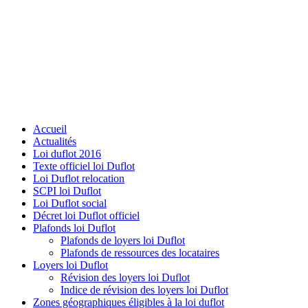
Accueil
Actualités
Loi duflot 2016
Texte officiel loi Duflot
Loi Duflot relocation
SCPI loi Duflot
Loi Duflot social
Décret loi Duflot officiel
Plafonds loi Duflot
Plafonds de loyers loi Duflot
Plafonds de ressources des locataires
Loyers loi Duflot
Révision des loyers loi Duflot
Indice de révision des loyers loi Duflot
Zones géographiques éligibles à la loi duflot