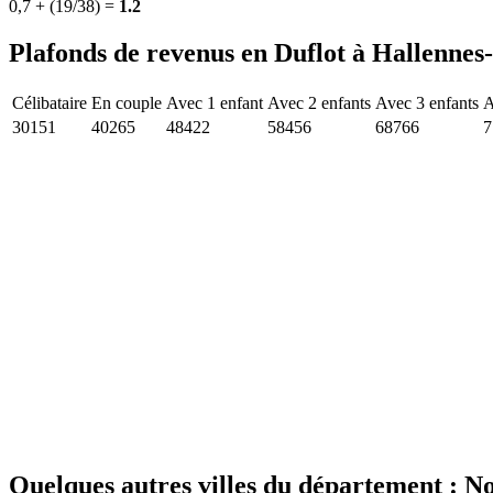
0,7 + (19/38) =
1.2
Plafonds de revenus en Duflot à Hallennes
Célibataire
En couple
Avec 1 enfant
Avec 2 enfants
Avec 3 enfants
A
30151
40265
48422
58456
68766
7
Quelques autres villes du département : No