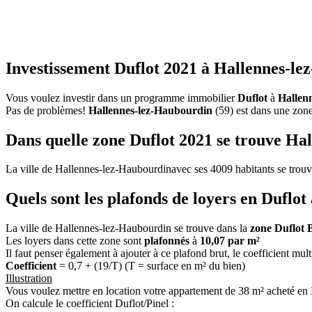
Investissement Duflot 2021 à Hallennes-le
Vous voulez investir dans un programme immobilier
Duflot
à
Hallen
Pas de problèmes!
Hallennes-lez-Haubourdin
(59) est dans une zon
Dans quelle zone Duflot 2021 se trouve Ha
La ville de Hallennes-lez-Haubourdinavec ses 4009 habitants se trou
Quels sont les plafonds de loyers en Duflo
La ville de Hallennes-lez-Haubourdin se trouve dans la
zone Duflot 
Les loyers dans cette zone sont
plafonnés
à
10,07 par m²
Il faut penser également à ajouter à ce plafond brut, le coefficient mul
Coefficient
= 0,7 + (19/T) (T = surface en m² du bien)
Illustration
Vous voulez mettre en location votre appartement de 38 m² acheté en
On calcule le coefficient Duflot/Pinel :