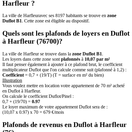
Harfleur ?
La ville de Harfleuravec ses 8197 habitants se trouve en
zone
Duflot B1
. Cette zone est éligible au dispositif.
Quels sont les plafonds de loyers en Duflot
à Harfleur (76700)?
La ville de Harfleur se trouve dans la
zone Duflot B1
.
Les loyers dans cette zone sont
plafonnés
à
10,07 par m²
Il faut penser également à ajouter à ce plafond brut, le coefficient
multiplicateur Duflot que l'on calcule comme suit (plafonné à 1,2) :
Coefficient
= 0,7 + (19/T) (T = surface en m² du bien)
Illustration
Vous voulez mettre en location votre appartement de 70 m² acheté
en Duflot à Harfleur.
On calcule le coefficient Duflot/Pinel :
0,7 + (19/70) =
0.97
Le loyer maximum de votre appartement Duflot sera de :
(10,07 x 0.97) x 70 = 679 €/mois
Plafonds de revenus en Duflot à Harfleur