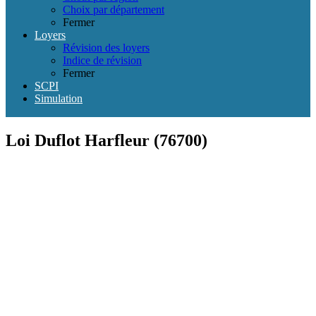
Choix par département
Fermer
Loyers
Révision des loyers
Indice de révision
Fermer
SCPI
Simulation
Loi Duflot Harfleur (76700)