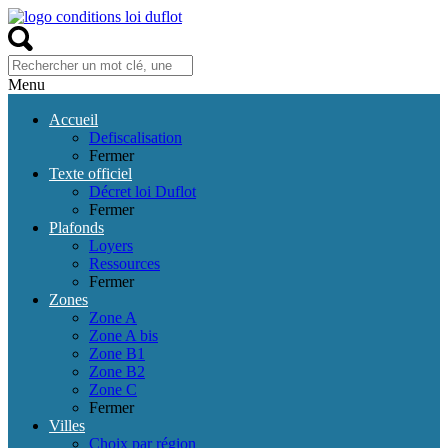
Menu
Accueil
Defiscalisation
Fermer
Texte officiel
Décret loi Duflot
Fermer
Plafonds
Loyers
Ressources
Fermer
Zones
Zone A
Zone A bis
Zone B1
Zone B2
Zone C
Fermer
Villes
Choix par région