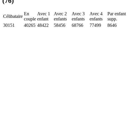
(76)
En
Avec 1
Avec 2
Avec 3
Avec 4
Par enfant
Célibataire
couple
enfant
enfants
enfants
enfants
supp.
30151
40265
48422
58456
68766
77499
8646