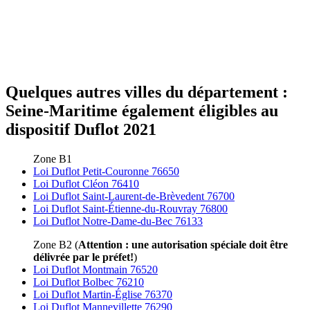
Quelques autres villes du département :
Seine-Maritime également éligibles au
dispositif Duflot 2021
Zone B1
Loi Duflot Petit-Couronne 76650
Loi Duflot Cléon 76410
Loi Duflot Saint-Laurent-de-Brèvedent 76700
Loi Duflot Saint-Étienne-du-Rouvray 76800
Loi Duflot Notre-Dame-du-Bec 76133
Zone B2 (
Attention : une autorisation spéciale doit être
délivrée par le préfet!
)
Loi Duflot Montmain 76520
Loi Duflot Bolbec 76210
Loi Duflot Martin-Église 76370
Loi Duflot Mannevillette 76290