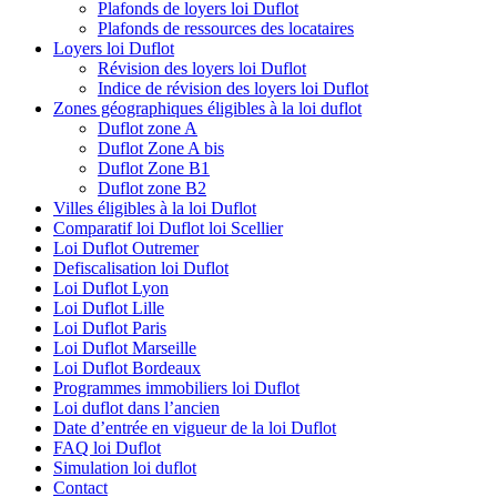
Plafonds de loyers loi Duflot
Plafonds de ressources des locataires
Loyers loi Duflot
Révision des loyers loi Duflot
Indice de révision des loyers loi Duflot
Zones géographiques éligibles à la loi duflot
Duflot zone A
Duflot Zone A bis
Duflot Zone B1
Duflot zone B2
Villes éligibles à la loi Duflot
Comparatif loi Duflot loi Scellier
Loi Duflot Outremer
Defiscalisation loi Duflot
Loi Duflot Lyon
Loi Duflot Lille
Loi Duflot Paris
Loi Duflot Marseille
Loi Duflot Bordeaux
Programmes immobiliers loi Duflot
Loi duflot dans l’ancien
Date d’entrée en vigueur de la loi Duflot
FAQ loi Duflot
Simulation loi duflot
Contact