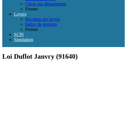
Choix par département
Fermer
Loyers
Révision des loyers
Indice de révision
Fermer
SCPI
Simulation
Loi Duflot Janvry (91640)