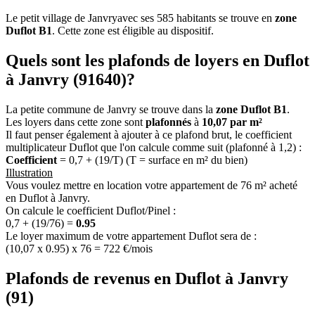
Le petit village de Janvryavec ses 585 habitants se trouve en
zone
Duflot B1
. Cette zone est éligible au dispositif.
Quels sont les plafonds de loyers en Duflot
à Janvry (91640)?
La petite commune de Janvry se trouve dans la
zone Duflot B1
.
Les loyers dans cette zone sont
plafonnés
à
10,07 par m²
Il faut penser également à ajouter à ce plafond brut, le coefficient
multiplicateur Duflot que l'on calcule comme suit (plafonné à 1,2) :
Coefficient
= 0,7 + (19/T) (T = surface en m² du bien)
Illustration
Vous voulez mettre en location votre appartement de 76 m² acheté
en Duflot à Janvry.
On calcule le coefficient Duflot/Pinel :
0,7 + (19/76) =
0.95
Le loyer maximum de votre appartement Duflot sera de :
(10,07 x 0.95) x 76 = 722 €/mois
Plafonds de revenus en Duflot à Janvry
(91)