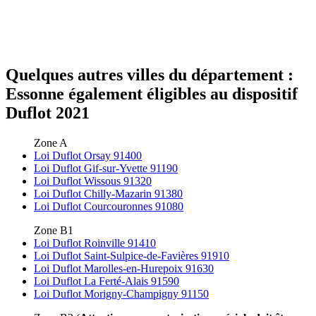
Quelques autres villes du département :
Essonne également éligibles au dispositif
Duflot 2021
Zone A
Loi Duflot Orsay 91400
Loi Duflot Gif-sur-Yvette 91190
Loi Duflot Wissous 91320
Loi Duflot Chilly-Mazarin 91380
Loi Duflot Courcouronnes 91080
Zone B1
Loi Duflot Roinville 91410
Loi Duflot Saint-Sulpice-de-Favières 91910
Loi Duflot Marolles-en-Hurepoix 91630
Loi Duflot La Ferté-Alais 91590
Loi Duflot Morigny-Champigny 91150