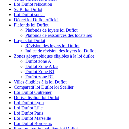
Loi Duflot relocation
SCPI loi Duflot
Loi Duflot social
Décret loi Duflot officiel
Plafonds loi Duflot
Plafonds de loyers loi Duflot
Plafonds de ressources des locataires
Loyers loi Duflot
Révision des loyers loi Duflot
Indice de révision des loyers loi Duflot
Zones géographiques éligibles à la loi duflot
Duflot zone A
Duflot Zone A bis
Duflot Zone B1
Duflot zone B2
Villes éligibles à la loi Duflot
Comparatif loi Duflot loi Scellier
Loi Duflot Outremer
Defiscalisation loi Duflot
Loi Duflot Lyon
Loi Duflot Lille
Loi Duflot Paris
Loi Duflot Marseille
Loi Duflot Bordeaux
Programmes immobiliers loi Duflot