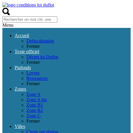
Menu
Accueil
Defiscalisation
Fermer
Texte officiel
Décret loi Duflot
Fermer
Plafonds
Loyers
Ressources
Fermer
Zones
Zone A
Zone A bis
Zone B1
Zone B2
Zone C
Fermer
Villes
Choix par région