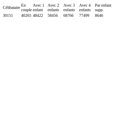
En
Avec 1
Avec 2
Avec 3
Avec 4
Par enfant
Célibataire
couple
enfant
enfants
enfants
enfants
supp.
30151
40265
48422
58456
68766
77499
8646