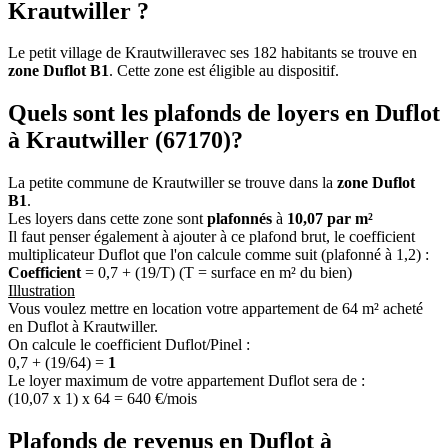
Krautwiller ?
Le petit village de Krautwilleravec ses 182 habitants se trouve en
zone Duflot B1
. Cette zone est éligible au dispositif.
Quels sont les plafonds de loyers en Duflot
à Krautwiller (67170)?
La petite commune de Krautwiller se trouve dans la
zone Duflot
B1
.
Les loyers dans cette zone sont
plafonnés
à
10,07 par m²
Il faut penser également à ajouter à ce plafond brut, le coefficient
multiplicateur Duflot que l'on calcule comme suit (plafonné à 1,2) :
Coefficient
= 0,7 + (19/T) (T = surface en m² du bien)
Illustration
Vous voulez mettre en location votre appartement de 64 m² acheté
en Duflot à Krautwiller.
On calcule le coefficient Duflot/Pinel :
0,7 + (19/64) =
1
Le loyer maximum de votre appartement Duflot sera de :
(10,07 x 1) x 64 = 640 €/mois
Plafonds de revenus en Duflot à