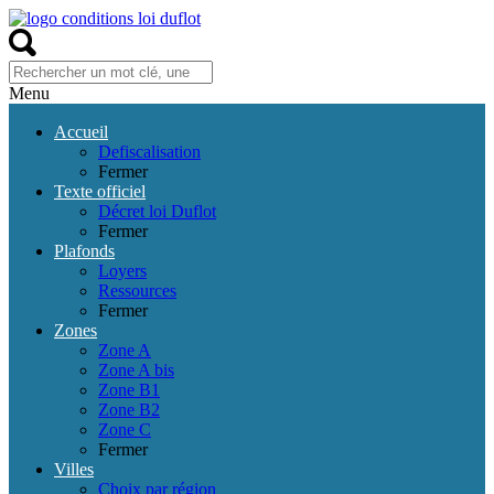
Menu
Accueil
Defiscalisation
Fermer
Texte officiel
Décret loi Duflot
Fermer
Plafonds
Loyers
Ressources
Fermer
Zones
Zone A
Zone A bis
Zone B1
Zone B2
Zone C
Fermer
Villes
Choix par région