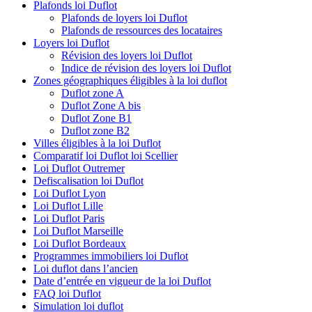
Plafonds loi Duflot
Plafonds de loyers loi Duflot
Plafonds de ressources des locataires
Loyers loi Duflot
Révision des loyers loi Duflot
Indice de révision des loyers loi Duflot
Zones géographiques éligibles à la loi duflot
Duflot zone A
Duflot Zone A bis
Duflot Zone B1
Duflot zone B2
Villes éligibles à la loi Duflot
Comparatif loi Duflot loi Scellier
Loi Duflot Outremer
Defiscalisation loi Duflot
Loi Duflot Lyon
Loi Duflot Lille
Loi Duflot Paris
Loi Duflot Marseille
Loi Duflot Bordeaux
Programmes immobiliers loi Duflot
Loi duflot dans l’ancien
Date d’entrée en vigueur de la loi Duflot
FAQ loi Duflot
Simulation loi duflot