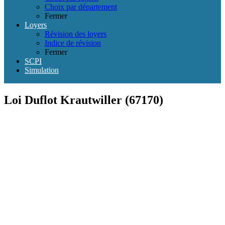
Choix par département
Fermer
Loyers
Révision des loyers
Indice de révision
Fermer
SCPI
Simulation
Loi Duflot Krautwiller (67170)