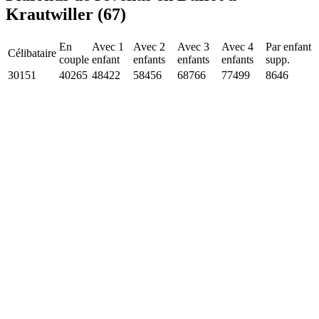
Krautwiller (67)
En
Avec 1
Avec 2
Avec 3
Avec 4
Par enfant
Célibataire
couple
enfant
enfants
enfants
enfants
supp.
30151
40265
48422
58456
68766
77499
8646