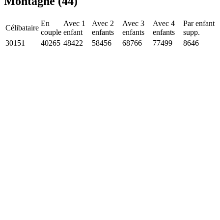
Montagne (44)
En
Avec 1
Avec 2
Avec 3
Avec 4
Par enfant
Célibataire
couple
enfant
enfants
enfants
enfants
supp.
30151
40265
48422
58456
68766
77499
8646