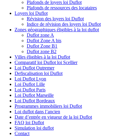
Plafonds de loyers loi Duflot
Plafonds de ressources des locataires
Loyers loi Duflot
Révision des loyers loi Duflot
Indice de révision des loyers loi Duflot
Zones géographiques éligibles à la loi duflot
Duflot zone A
Duflot Zone A bis
Duflot Zone B1
Duflot zone B2
Villes éligibles à la loi Duflot
Comparatif loi Duflot loi Scellier
Loi Duflot Outremer
Defiscalisation loi Duflot
Loi Duflot Lyon
Loi Duflot Lille
Loi Duflot Paris
Loi Duflot Marseille
Loi Duflot Bordeaux
Programmes immobiliers loi Duflot
Loi duflot dans l’ancien
Date d’entrée en vigueur de la loi Duflot
FAQ loi Duflot
Simulation loi duflot
Contact