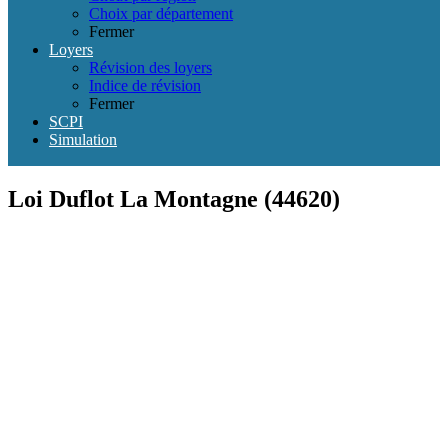
Choix par département
Fermer
Loyers
Révision des loyers
Indice de révision
Fermer
SCPI
Simulation
Loi Duflot La Montagne (44620)