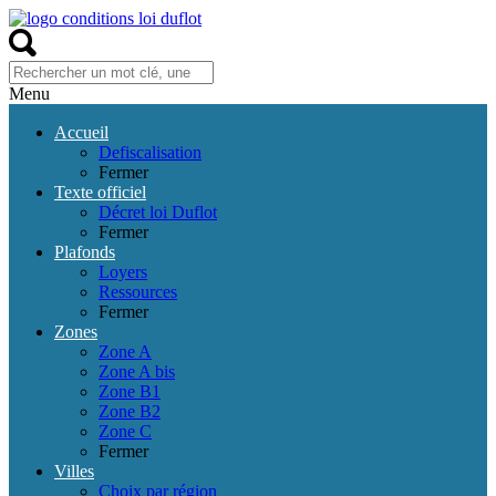
Menu
Accueil
Defiscalisation
Fermer
Texte officiel
Décret loi Duflot
Fermer
Plafonds
Loyers
Ressources
Fermer
Zones
Zone A
Zone A bis
Zone B1
Zone B2
Zone C
Fermer
Villes
Choix par région