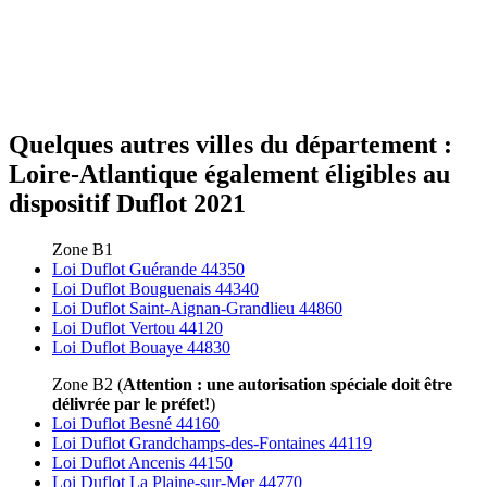
Quelques autres villes du département :
Loire-Atlantique également éligibles au
dispositif Duflot 2021
Zone B1
Loi Duflot Guérande 44350
Loi Duflot Bouguenais 44340
Loi Duflot Saint-Aignan-Grandlieu 44860
Loi Duflot Vertou 44120
Loi Duflot Bouaye 44830
Zone B2 (
Attention : une autorisation spéciale doit être
délivrée par le préfet!
)
Loi Duflot Besné 44160
Loi Duflot Grandchamps-des-Fontaines 44119
Loi Duflot Ancenis 44150
Loi Duflot La Plaine-sur-Mer 44770