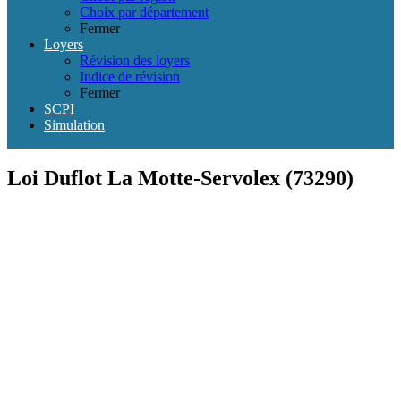
Choix par département
Fermer
Loyers
Révision des loyers
Indice de révision
Fermer
SCPI
Simulation
Loi Duflot La Motte-Servolex (73290)