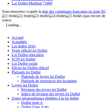
Loi Duflot Marthod 73400
Vous trouverez ci-après la
liste des communes françaises en zone B1
(pas encore de
votes)
Loading...
Accueil
Actualités
Loi duflot 2016
Texte officiel loi Duflot
Loi Duflot relocation
SCPI loi Duflot
Loi Duflot social
Décret loi Duflot officiel
Plafonds loi Duflot
Plafonds de loyers loi Duflot
Plafonds de ressources des locataires
Loyers loi Duflot
Révision des loyers loi Duflot
Indice de révision des loyers loi Duflot
Zones géographiques éligibles à la loi duflot
Duflot zone A
Duflot Zone A bis