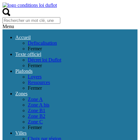
Menu
Accueil
Defiscalisation
Fermer
Texte officiel
Décret loi Duflot
Fermer
Plafonds
Loyers
Ressources
Fermer
Zones
Zone A
Zone A bis
Zone B1
Zone B2
Zone C
Fermer
Villes
Choix par région