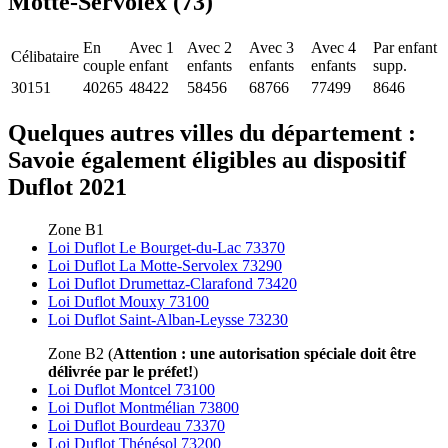
Motte-Servolex (73)
En
Avec 1
Avec 2
Avec 3
Avec 4
Par enfant
Célibataire
couple
enfant
enfants
enfants
enfants
supp.
30151
40265
48422
58456
68766
77499
8646
Quelques autres villes du département :
Savoie également éligibles au dispositif
Duflot 2021
Zone B1
Loi Duflot Le Bourget-du-Lac 73370
Loi Duflot La Motte-Servolex 73290
Loi Duflot Drumettaz-Clarafond 73420
Loi Duflot Mouxy 73100
Loi Duflot Saint-Alban-Leysse 73230
Zone B2 (
Attention : une autorisation spéciale doit être
délivrée par le préfet!
)
Loi Duflot Montcel 73100
Loi Duflot Montmélian 73800
Loi Duflot Bourdeau 73370
Loi Duflot Thénésol 73200