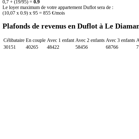
0,7 + (19/95) =
0.9
Le loyer maximum de votre appartement Duflot sera de :
(10,07 x 0.9) x 95 = 855 €/mois
Plafonds de revenus en Duflot à Le Diaman
Célibataire
En couple
Avec 1 enfant
Avec 2 enfants
Avec 3 enfants
A
30151
40265
48422
58456
68766
7