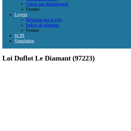
Choix par département
Fermer
Loyers
Révision des loyers
Indice de révision
Fermer
SCPI
Simulation
Loi Duflot Le Diamant (97223)