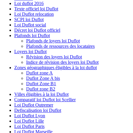
Loi duflot 2016
Texte officiel loi Duflot
Loi Duflot relocation
SCPI loi Duflot
Loi Duflot social
Décret loi Duflot officiel
Plafonds loi Duflot
Plafonds de loyers loi Duflot
Plafonds de ressources des locataires
Loyers loi Duflot
Révision des loyers loi Duflot
Indice de révision des loyers loi Duflot
Zones géographiques éligibles à la loi duflot
Duflot zone A
Duflot Zone A bis
Duflot Zone B1
Duflot zone B2
Villes éligibles à la loi Duflot
Comparatif loi Duflot loi Scellier
Loi Duflot Outremer
Defiscalisation loi Duflot
Loi Duflot Lyon
Loi Duflot Lille
Loi Duflot Paris
Loi Duflot Marseille