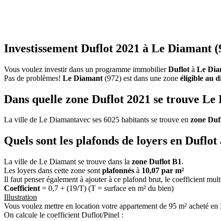
Investissement Duflot 2021 à Le Diamant (
Vous voulez investir dans un programme immobilier
Duflot
à
Le Dia
Pas de problèmes!
Le Diamant
(972) est dans une zone
éligible au d
Dans quelle zone Duflot 2021 se trouve Le
La ville de Le Diamantavec ses 6025 habitants se trouve en
zone Duf
Quels sont les plafonds de loyers en Duflo
La ville de Le Diamant se trouve dans la
zone Duflot B1
.
Les loyers dans cette zone sont
plafonnés
à
10,07 par m²
Il faut penser également à ajouter à ce plafond brut, le coefficient mul
Coefficient
= 0,7 + (19/T) (T = surface en m² du bien)
Illustration
Vous voulez mettre en location votre appartement de 95 m² acheté en
On calcule le coefficient Duflot/Pinel :