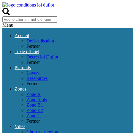
Menu
Accueil
Defiscalisation
Fermer
Texte officiel
Décret loi Duflot
Fermer
Plafonds
Loyers
Ressources
Fermer
Zones
Zone A
Zone A bis
Zone B1
Zone B2
Zone C
Fermer
Villes
Choix par région