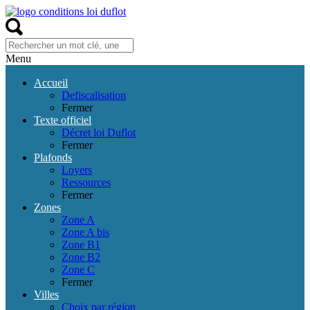
Menu
Accueil
Defiscalisation
Fermer
Texte officiel
Décret loi Duflot
Fermer
Plafonds
Loyers
Ressources
Fermer
Zones
Zone A
Zone A bis
Zone B1
Zone B2
Zone C
Fermer
Villes
Choix par région