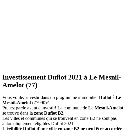
Investissement Duflot 2021 à Le Mesnil-
Amelot (77)
Vous voulez investir dans un programme immobilier
Duflot
à
Le
Mesnil-Amelot
(77990)?
Prenez garde avant d'investir! La commune de
Le Mesnil-Amelot
se trouve dans la
zone Duflot B2.
Les villes et communes qui se trouvent en zone B2 ne sont pas
automatiquement éligibles Duflot 2021
L'égibilité Duflot d'une ville en zone B2 ne peut être accordée