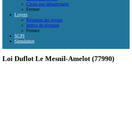
Choix par département
Fermer
Loyers
Révision des loyers
Indice de révision
Fermer
SCPI
Simulation
Loi Duflot Le Mesnil-Amelot (77990)