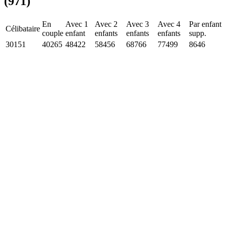
(971)
En
Avec 1
Avec 2
Avec 3
Avec 4
Par enfant
Célibataire
couple
enfant
enfants
enfants
enfants
supp.
30151
40265
48422
58456
68766
77499
8646