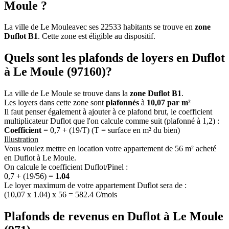
Moule ?
La ville de Le Mouleavec ses 22533 habitants se trouve en
zone
Duflot B1
. Cette zone est éligible au dispositif.
Quels sont les plafonds de loyers en Duflot
à Le Moule (97160)?
La ville de Le Moule se trouve dans la
zone Duflot B1
.
Les loyers dans cette zone sont
plafonnés
à
10,07 par m²
Il faut penser également à ajouter à ce plafond brut, le coefficient
multiplicateur Duflot que l'on calcule comme suit (plafonné à 1,2) :
Coefficient
= 0,7 + (19/T) (T = surface en m² du bien)
Illustration
Vous voulez mettre en location votre appartement de 56 m² acheté
en Duflot à Le Moule.
On calcule le coefficient Duflot/Pinel :
0,7 + (19/56) =
1.04
Le loyer maximum de votre appartement Duflot sera de :
(10,07 x 1.04) x 56 = 582.4 €/mois
Plafonds de revenus en Duflot à Le Moule