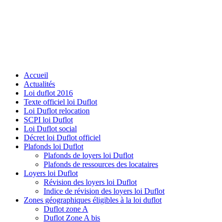
Accueil
Actualités
Loi duflot 2016
Texte officiel loi Duflot
Loi Duflot relocation
SCPI loi Duflot
Loi Duflot social
Décret loi Duflot officiel
Plafonds loi Duflot
Plafonds de loyers loi Duflot
Plafonds de ressources des locataires
Loyers loi Duflot
Révision des loyers loi Duflot
Indice de révision des loyers loi Duflot
Zones géographiques éligibles à la loi duflot
Duflot zone A
Duflot Zone A bis