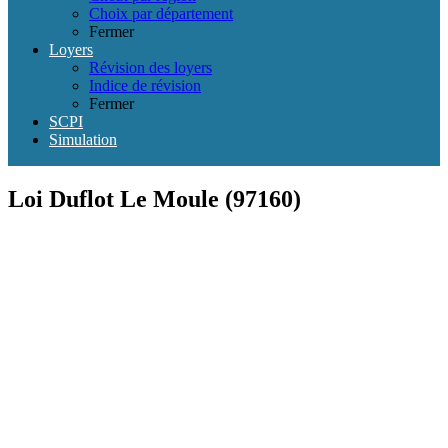
Choix par département
Fermer
Loyers
Révision des loyers
Indice de révision
Fermer
SCPI
Simulation
Loi Duflot Le Moule (97160)