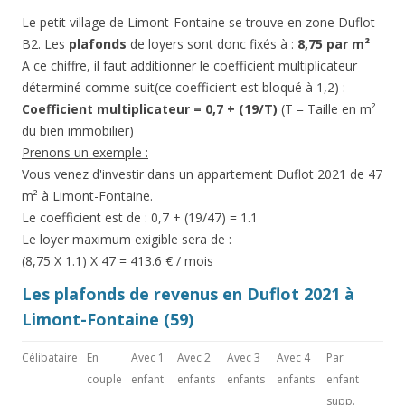
Le petit village de Limont-Fontaine se trouve en zone Duflot
B2. Les
plafonds
de loyers sont donc fixés à :
8,75 par m²
A ce chiffre, il faut additionner le coefficient multiplicateur
déterminé comme suit(ce coefficient est bloqué à 1,2) :
Coefficient multiplicateur = 0,7 + (19/T)
(T = Taille en m²
du bien immobilier)
Prenons un exemple :
Vous venez d'investir dans un appartement Duflot 2021 de 47
m² à Limont-Fontaine.
Le coefficient est de : 0,7 + (19/47) = 1.1
Le loyer maximum exigible sera de :
(8,75 X 1.1) X 47 = 413.6 € / mois
Les plafonds de revenus en Duflot 2021 à
Limont-Fontaine (59)
Célibataire
En
Avec 1
Avec 2
Avec 3
Avec 4
Par
couple
enfant
enfants
enfants
enfants
enfant
supp.