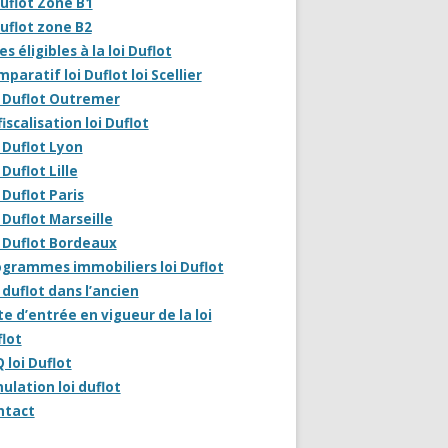
uflot Zone B1
uflot zone B2
les éligibles à la loi Duflot
paratif loi Duflot loi Scellier
i Duflot Outremer
iscalisation loi Duflot
 Duflot Lyon
 Duflot Lille
 Duflot Paris
 Duflot Marseille
 Duflot Bordeaux
grammes immobiliers loi Duflot
 duflot dans l’ancien
e d’entrée en vigueur de la loi
lot
 loi Duflot
ulation loi duflot
ntact