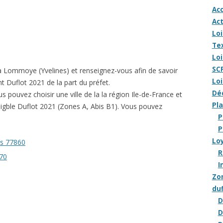
Acc
Act
Loi
Tex
Loi
SCP
 à Lommoye (Yvelines) et renseignez-vous afin de savoir
Loi
 Duflot 2021 de la part du préfet.
Déc
us pouvez choisir une ville de la la région Ile-de-France et
Pla
igble Duflot 2021 (Zones A, Abis B1). Vous pouvez
P
P
Loy
es 77860
R
670
I
Zon
duf
D
D