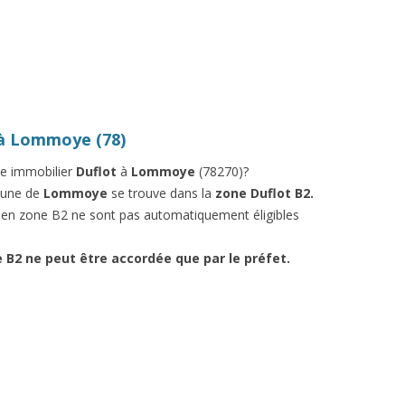
 à Lommoye (78)
me immobilier
Duflot
à
Lommoye
(78270)?
mune de
Lommoye
se trouve dans la
zone Duflot B2.
t en zone B2 ne sont pas automatiquement éligibles
ne B2 ne peut être accordée que par le préfet.