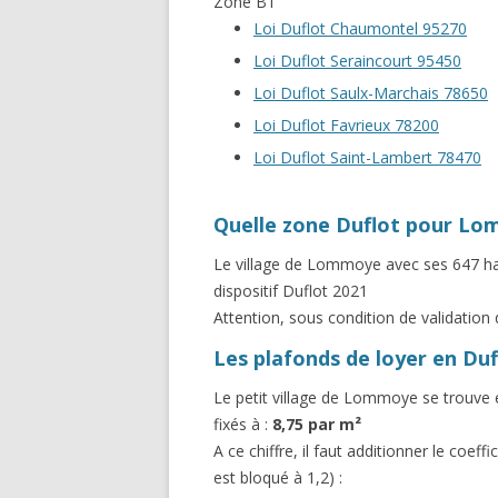
Zone B1
Loi Duflot Chaumontel 95270
Loi Duflot Seraincourt 95450
Loi Duflot Saulx-Marchais 78650
Loi Duflot Favrieux 78200
Loi Duflot Saint-Lambert 78470
Quelle zone Duflot pour Lo
Le village de Lommoye avec ses 647 ha
dispositif Duflot 2021
Attention, sous condition de validation 
Les plafonds de loyer en Du
Le petit village de Lommoye se trouve
fixés à :
8,75 par m²
A ce chiffre, il faut additionner le coef
est bloqué à 1,2) :