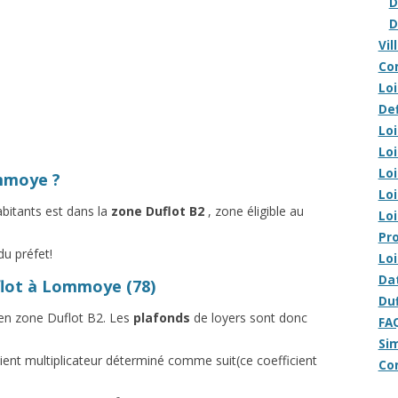
D
D
Vil
Com
Lo
Def
Loi
Loi
Loi
mmoye ?
Loi
bitants est dans la
zone Duflot B2
, zone éligible au
Loi
Pro
du préfet!
Loi
Dat
flot à Lommoye (78)
Duf
 en zone Duflot B2. Les
plafonds
de loyers sont donc
FAQ
Sim
ficient multiplicateur déterminé comme suit(ce coefficient
Co