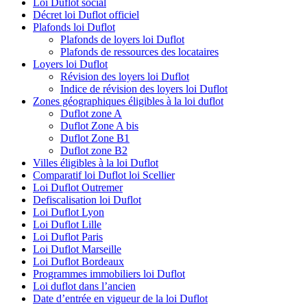
Loi Duflot social
Décret loi Duflot officiel
Plafonds loi Duflot
Plafonds de loyers loi Duflot
Plafonds de ressources des locataires
Loyers loi Duflot
Révision des loyers loi Duflot
Indice de révision des loyers loi Duflot
Zones géographiques éligibles à la loi duflot
Duflot zone A
Duflot Zone A bis
Duflot Zone B1
Duflot zone B2
Villes éligibles à la loi Duflot
Comparatif loi Duflot loi Scellier
Loi Duflot Outremer
Defiscalisation loi Duflot
Loi Duflot Lyon
Loi Duflot Lille
Loi Duflot Paris
Loi Duflot Marseille
Loi Duflot Bordeaux
Programmes immobiliers loi Duflot
Loi duflot dans l’ancien
Date d’entrée en vigueur de la loi Duflot