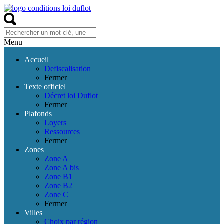
Menu
Accueil
Defiscalisation
Fermer
Texte officiel
Décret loi Duflot
Fermer
Plafonds
Loyers
Ressources
Fermer
Zones
Zone A
Zone A bis
Zone B1
Zone B2
Zone C
Fermer
Villes
Choix par région