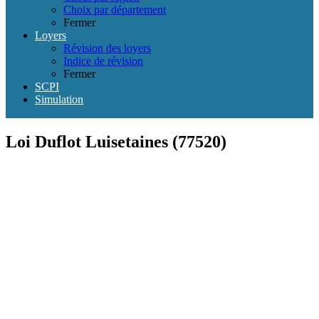
Choix par département
Fermer
Loyers
Révision des loyers
Indice de révision
Fermer
SCPI
Simulation
Loi Duflot Luisetaines (77520)