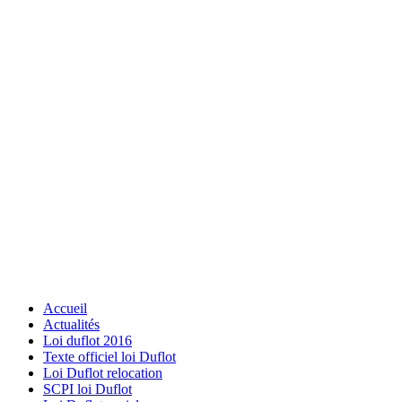
Accueil
Actualités
Loi duflot 2016
Texte officiel loi Duflot
Loi Duflot relocation
SCPI loi Duflot