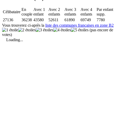
En
Avec 1
Avec 2
Avec 3
Avec 4
Par enfant
Célibataire
couple
enfant
enfants
enfants
enfants
supp.
27136
36238
43580
52611
61890
69749
7780
Vous trouverez ci-après la
liste des communes françaises en zone B2
(pas encore de
votes)
Loading...