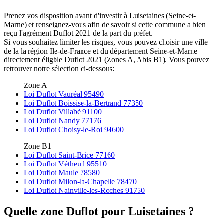
Prenez vos disposition avant d'investir à Luisetaines (Seine-et-
Marne) et renseignez-vous afin de savoir si cette commune a bien
reçu l'agrément Duflot 2021 de la part du préfet.
Si vous souhaitez limiter les risques, vous pouvez choisir une ville
de la la région Ile-de-France et du département Seine-et-Marne
directement éligble Duflot 2021 (Zones A, Abis B1). Vous pouvez
retrouver notre sélection ci-dessous:
Zone A
Loi Duflot Vauréal 95490
Loi Duflot Boissise-la-Bertrand 77350
Loi Duflot Villabé 91100
Loi Duflot Nandy 77176
Loi Duflot Choisy-le-Roi 94600
Zone B1
Loi Duflot Saint-Brice 77160
Loi Duflot Vétheuil 95510
Loi Duflot Maule 78580
Loi Duflot Milon-la-Chapelle 78470
Loi Duflot Nainville-les-Roches 91750
Quelle zone Duflot pour Luisetaines ?