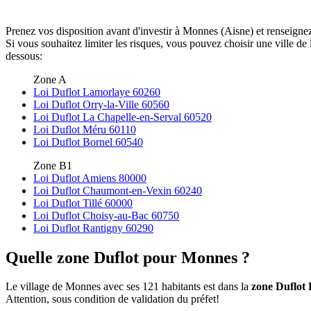
Prenez vos disposition avant d'investir à Monnes (Aisne) et renseignez
Si vous souhaitez limiter les risques, vous pouvez choisir une ville d
dessous:
Zone A
Loi Duflot Lamorlaye 60260
Loi Duflot Orry-la-Ville 60560
Loi Duflot La Chapelle-en-Serval 60520
Loi Duflot Méru 60110
Loi Duflot Bornel 60540
Zone B1
Loi Duflot Amiens 80000
Loi Duflot Chaumont-en-Vexin 60240
Loi Duflot Tillé 60000
Loi Duflot Choisy-au-Bac 60750
Loi Duflot Rantigny 60290
Quelle zone Duflot pour Monnes ?
Le village de Monnes avec ses 121 habitants est dans la
zone Duflot
Attention, sous condition de validation du préfet!