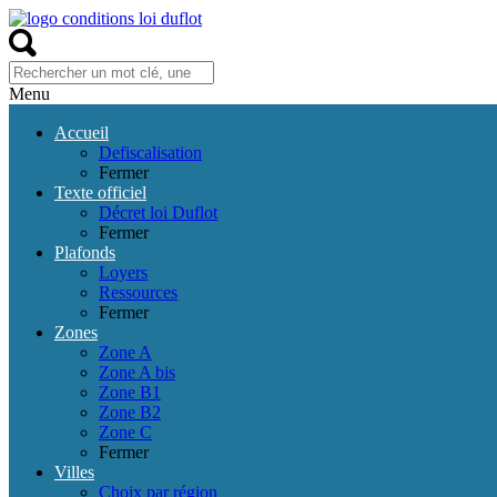
Menu
Accueil
Defiscalisation
Fermer
Texte officiel
Décret loi Duflot
Fermer
Plafonds
Loyers
Ressources
Fermer
Zones
Zone A
Zone A bis
Zone B1
Zone B2
Zone C
Fermer
Villes
Choix par région