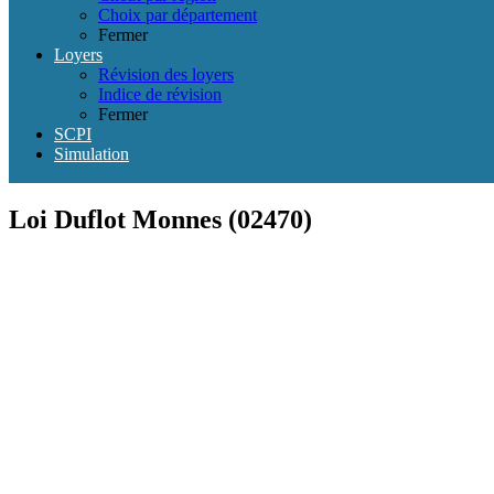
Choix par département
Fermer
Loyers
Révision des loyers
Indice de révision
Fermer
SCPI
Simulation
Loi Duflot Monnes (02470)