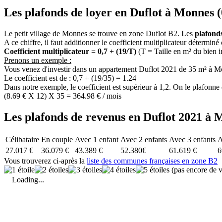
Les plafonds de loyer en Duflot à Monnes (
Le petit village de Monnes se trouve en zone Duflot B2. Les
plafond
A ce chiffre, il faut additionner le coefficient multiplicateur déterminé
Coefficient multiplicateur = 0,7 + (19/T)
(T = Taille en m² du bien 
Prenons un exemple :
Vous venez d'investir dans un appartement Duflot 2021 de 35 m² à M
Le coefficient est de : 0,7 + (19/35) = 1.24
Dans notre exemple, le coefficient est supérieur à 1,2. On le plafonn
(8.69 € X 12) X 35 = 364.98 € / mois
Les plafonds de revenus en Duflot 2021 à 
Célibataire
En couple
Avec 1 enfant
Avec 2 enfants
Avec 3 enfants
A
27.017 €
36.079 €
43.389 €
52.380€
61.619 €
6
Vous trouverez ci-après la
liste des communes françaises en zone B2
(pas encore de v
Loading...