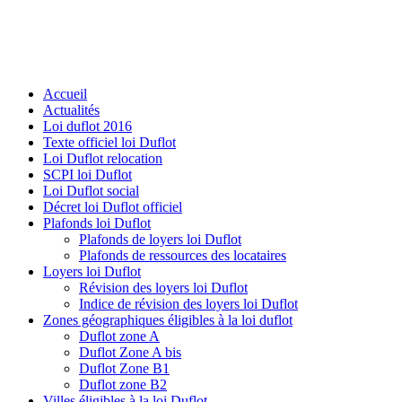
Accueil
Actualités
Loi duflot 2016
Texte officiel loi Duflot
Loi Duflot relocation
SCPI loi Duflot
Loi Duflot social
Décret loi Duflot officiel
Plafonds loi Duflot
Plafonds de loyers loi Duflot
Plafonds de ressources des locataires
Loyers loi Duflot
Révision des loyers loi Duflot
Indice de révision des loyers loi Duflot
Zones géographiques éligibles à la loi duflot
Duflot zone A
Duflot Zone A bis
Duflot Zone B1
Duflot zone B2
Villes éligibles à la loi Duflot