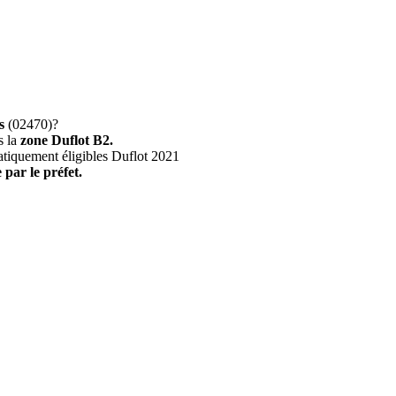
s
(02470)?
s la
zone Duflot B2.
atiquement éligibles Duflot 2021
 par le préfet.