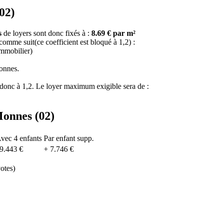
02)
s
de loyers sont donc fixés à :
8.69 € par m²
 comme suit(ce coefficient est bloqué à 1,2) :
immobilier)
onnes.
e donc à 1,2. Le loyer maximum exigible sera de :
Monnes (02)
vec 4 enfants
Par enfant supp.
9.443 €
+ 7.746 €
otes)