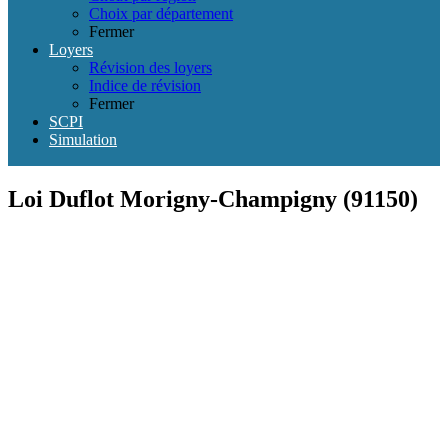
Choix par département
Fermer
Loyers
Révision des loyers
Indice de révision
Fermer
SCPI
Simulation
Loi Duflot Morigny-Champigny (91150)