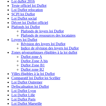
Loi duflot 2016
Texte officiel loi Duflot
Loi Duflot relocation
SCPI loi Duflot
Loi Duflot social
Décret loi Duflot officiel
Plafonds loi Duflot
Plafonds de loyers loi Duflot
Plafonds de ressources des locataires
Loyers loi Duflot
Révision des loyers loi Duflot
Indice de révision des loyers loi Duflot
Zones géographiques éligibles à la loi duflot
Duflot zone A
Duflot Zone A bis
Duflot Zone B1
Duflot zone B2
Villes éligibles à la loi Duflot
Comparatif loi Duflot loi Scellier
Loi Duflot Outremer
Defiscalisation loi Duflot
Loi Duflot Lyon
Loi Duflot Lille
Loi Duflot Paris
Loi Duflot Marseille