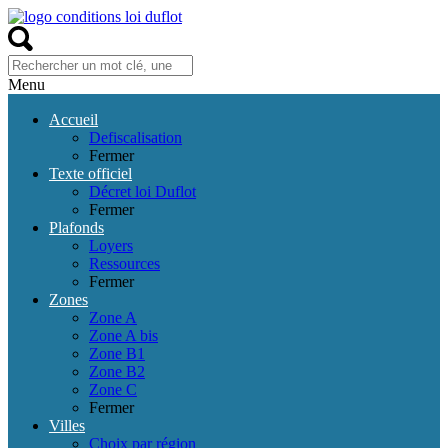
Menu
Accueil
Defiscalisation
Fermer
Texte officiel
Décret loi Duflot
Fermer
Plafonds
Loyers
Ressources
Fermer
Zones
Zone A
Zone A bis
Zone B1
Zone B2
Zone C
Fermer
Villes
Choix par région