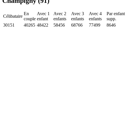
Champigny (91)
En
Avec 1
Avec 2
Avec 3
Avec 4
Par enfant
Célibataire
couple
enfant
enfants
enfants
enfants
supp.
30151
40265
48422
58456
68766
77499
8646