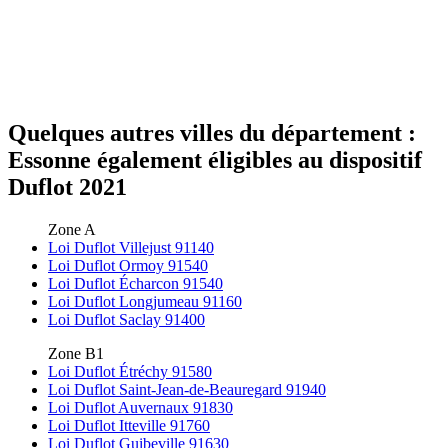
Quelques autres villes du département :
Essonne également éligibles au dispositif
Duflot 2021
Zone A
Loi Duflot Villejust 91140
Loi Duflot Ormoy 91540
Loi Duflot Écharcon 91540
Loi Duflot Longjumeau 91160
Loi Duflot Saclay 91400
Zone B1
Loi Duflot Étréchy 91580
Loi Duflot Saint-Jean-de-Beauregard 91940
Loi Duflot Auvernaux 91830
Loi Duflot Itteville 91760
Loi Duflot Guibeville 91630