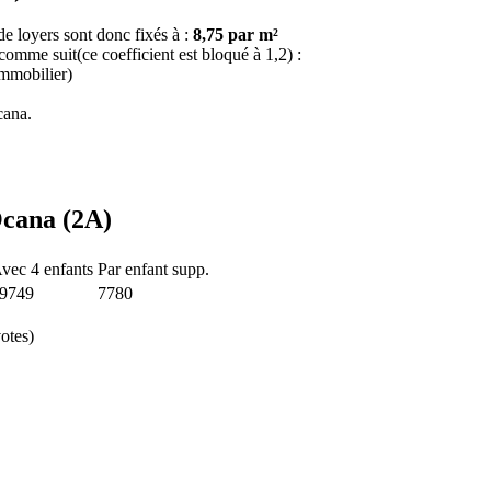
e loyers sont donc fixés à :
8,75 par m²
 comme suit(ce coefficient est bloqué à 1,2) :
immobilier)
cana.
Ocana (2A)
vec 4 enfants
Par enfant supp.
9749
7780
otes)