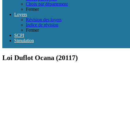
Choix par département
Fermer
Loyers
Révision des loyers
Indice de révision
Fermer
SCPI
Simulation
Loi Duflot Ocana (20117)