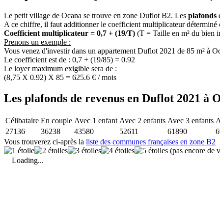
Le petit village de Ocana se trouve en zone Duflot B2. Les
plafonds
d
A ce chiffre, il faut additionner le coefficient multiplicateur déterminé
Coefficient multiplicateur = 0,7 + (19/T)
(T = Taille en m² du bien 
Prenons un exemple :
Vous venez d'investir dans un appartement Duflot 2021 de 85 m² à O
Le coefficient est de : 0,7 + (19/85) = 0.92
Le loyer maximum exigible sera de :
(8,75 X 0.92) X 85 = 625.6 € / mois
Les plafonds de revenus en Duflot 2021 à 
Célibataire
En couple
Avec 1 enfant
Avec 2 enfants
Avec 3 enfants
A
27136
36238
43580
52611
61890
6
Vous trouverez ci-après la
liste des communes françaises en zone B2
(pas encore de v
Loading...