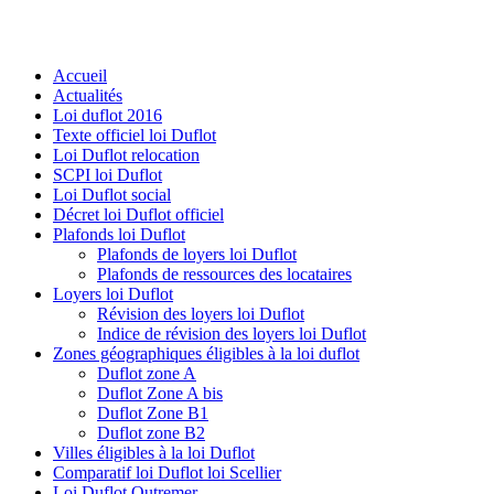
Accueil
Actualités
Loi duflot 2016
Texte officiel loi Duflot
Loi Duflot relocation
SCPI loi Duflot
Loi Duflot social
Décret loi Duflot officiel
Plafonds loi Duflot
Plafonds de loyers loi Duflot
Plafonds de ressources des locataires
Loyers loi Duflot
Révision des loyers loi Duflot
Indice de révision des loyers loi Duflot
Zones géographiques éligibles à la loi duflot
Duflot zone A
Duflot Zone A bis
Duflot Zone B1
Duflot zone B2
Villes éligibles à la loi Duflot
Comparatif loi Duflot loi Scellier
Loi Duflot Outremer