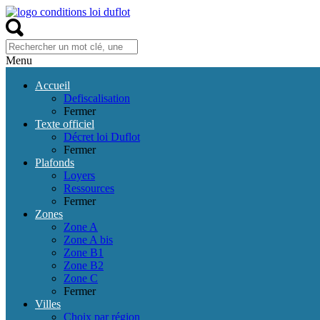
Menu
Accueil
Defiscalisation
Fermer
Texte officiel
Décret loi Duflot
Fermer
Plafonds
Loyers
Ressources
Fermer
Zones
Zone A
Zone A bis
Zone B1
Zone B2
Zone C
Fermer
Villes
Choix par région