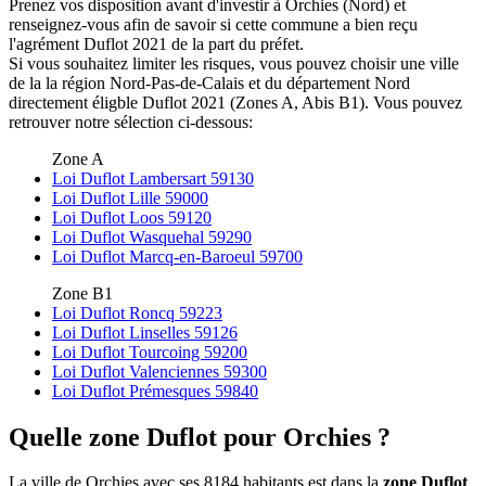
Prenez vos disposition avant d'investir à Orchies (Nord) et
renseignez-vous afin de savoir si cette commune a bien reçu
l'agrément Duflot 2021 de la part du préfet.
Si vous souhaitez limiter les risques, vous pouvez choisir une ville
de la la région Nord-Pas-de-Calais et du département Nord
directement éligble Duflot 2021 (Zones A, Abis B1). Vous pouvez
retrouver notre sélection ci-dessous:
Zone A
Loi Duflot Lambersart 59130
Loi Duflot Lille 59000
Loi Duflot Loos 59120
Loi Duflot Wasquehal 59290
Loi Duflot Marcq-en-Baroeul 59700
Zone B1
Loi Duflot Roncq 59223
Loi Duflot Linselles 59126
Loi Duflot Tourcoing 59200
Loi Duflot Valenciennes 59300
Loi Duflot Prémesques 59840
Quelle zone Duflot pour Orchies ?
La ville de Orchies avec ses 8184 habitants est dans la
zone Duflot