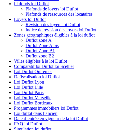
Plafonds loi Duflot
Plafonds de loyers loi Duflot
Plafonds de ressources des locataires
Loyers loi Duflot
Révision des loyers loi Duflot
Indice de révision des loyers loi Duflot
Zones géographiques éligibles à la loi duflot
Duflot zone A
Duflot Zone A bis
Duflot Zone B1
Duflot zone B2
Villes éligibles à la loi Duflot
Comparatif loi Duflot loi Scellier
Loi Duflot Outremer
Defiscalisation loi Duflot
Loi Duflot Lyon
Loi Duflot Lille
Loi Duflot Paris
Loi Duflot Marseille
Loi Duflot Bordeaux
Programmes immobiliers loi Duflot
Loi duflot dans l’ancien
Date d’entrée en vigueur de la loi Duflot
FAQ loi Duflot
Simulation loi duflot