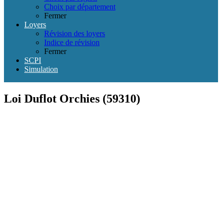
Choix par département
Fermer
Loyers
Révision des loyers
Indice de révision
Fermer
SCPI
Simulation
Loi Duflot Orchies (59310)