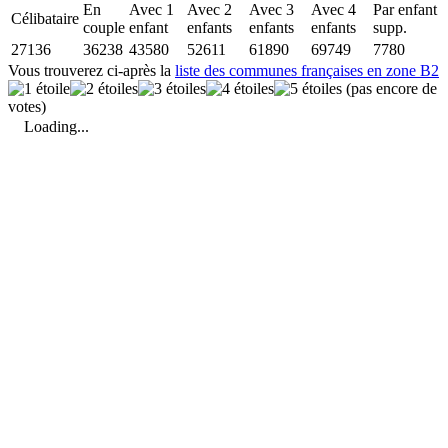
En
Avec 1
Avec 2
Avec 3
Avec 4
Par enfant
Célibataire
couple
enfant
enfants
enfants
enfants
supp.
27136
36238
43580
52611
61890
69749
7780
Vous trouverez ci-après la
liste des communes françaises en zone B2
(pas encore de
votes)
Loading...