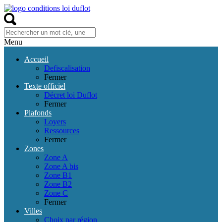
Menu
Accueil
Defiscalisation
Fermer
Texte officiel
Décret loi Duflot
Fermer
Plafonds
Loyers
Ressources
Fermer
Zones
Zone A
Zone A bis
Zone B1
Zone B2
Zone C
Fermer
Villes
Choix par région