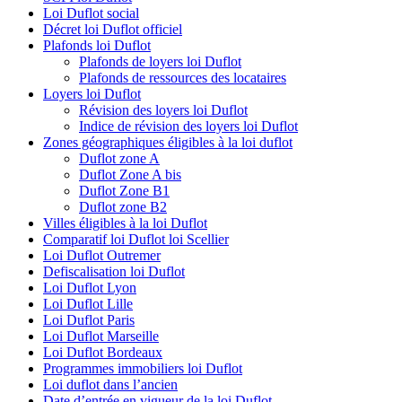
Loi Duflot social
Décret loi Duflot officiel
Plafonds loi Duflot
Plafonds de loyers loi Duflot
Plafonds de ressources des locataires
Loyers loi Duflot
Révision des loyers loi Duflot
Indice de révision des loyers loi Duflot
Zones géographiques éligibles à la loi duflot
Duflot zone A
Duflot Zone A bis
Duflot Zone B1
Duflot zone B2
Villes éligibles à la loi Duflot
Comparatif loi Duflot loi Scellier
Loi Duflot Outremer
Defiscalisation loi Duflot
Loi Duflot Lyon
Loi Duflot Lille
Loi Duflot Paris
Loi Duflot Marseille
Loi Duflot Bordeaux
Programmes immobiliers loi Duflot
Loi duflot dans l’ancien
Date d’entrée en vigueur de la loi Duflot