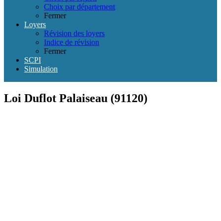
Choix par département
Fermer
Loyers
Révision des loyers
Indice de révision
Fermer
SCPI
Simulation
Loi Duflot Palaiseau (91120)