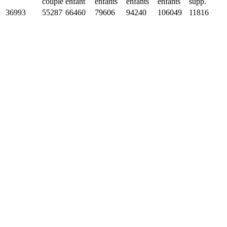
couple
enfant
enfants
enfants
enfants
supp.
36993
55287
66460
79606
94240
106049
11816