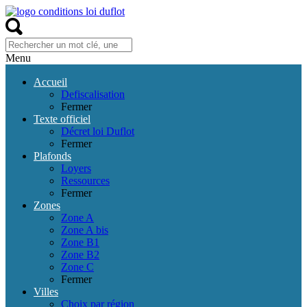
Menu
Accueil
Defiscalisation
Fermer
Texte officiel
Décret loi Duflot
Fermer
Plafonds
Loyers
Ressources
Fermer
Zones
Zone A
Zone A bis
Zone B1
Zone B2
Zone C
Fermer
Villes
Choix par région