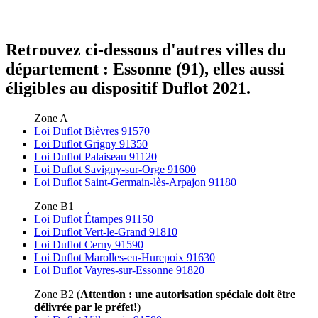
Retrouvez ci-dessous d'autres villes du
département : Essonne (91), elles aussi
éligibles au dispositif Duflot 2021.
Zone A
Loi Duflot Bièvres 91570
Loi Duflot Grigny 91350
Loi Duflot Palaiseau 91120
Loi Duflot Savigny-sur-Orge 91600
Loi Duflot Saint-Germain-lès-Arpajon 91180
Zone B1
Loi Duflot Étampes 91150
Loi Duflot Vert-le-Grand 91810
Loi Duflot Cerny 91590
Loi Duflot Marolles-en-Hurepoix 91630
Loi Duflot Vayres-sur-Essonne 91820
Zone B2 (
Attention : une autorisation spéciale doit être
délivrée par le préfet!
)