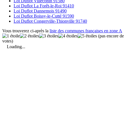
Loi Duflot Villeconin 91580
Loi Duflot La Forêt-le-Roi 91410
Loi Duflot Dannemois 91490
Loi Duflot Boissy-le-Cutté 91590
Loi Duflot Congerville-Thionville 91740
Vous trouverez ci-après la
liste des communes françaises en zone A
(pas encore de
votes)
Loading...