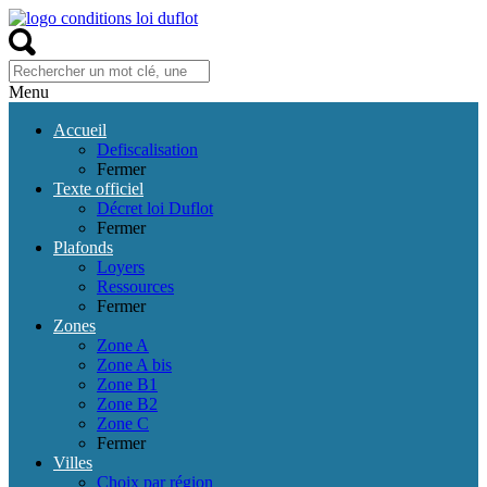
Menu
Accueil
Defiscalisation
Fermer
Texte officiel
Décret loi Duflot
Fermer
Plafonds
Loyers
Ressources
Fermer
Zones
Zone A
Zone A bis
Zone B1
Zone B2
Zone C
Fermer
Villes
Choix par région