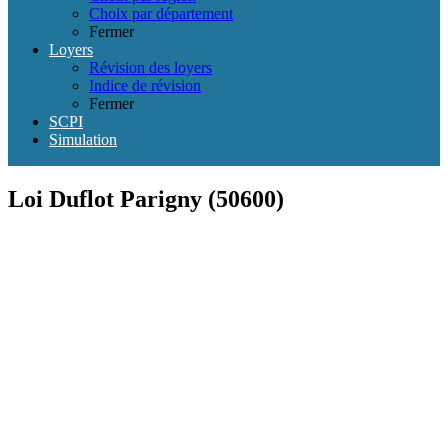
Choix par département
Fermer
Loyers
Révision des loyers
Indice de révision
Fermer
SCPI
Simulation
Loi Duflot Parigny (50600)