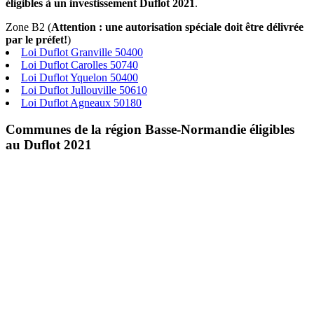
éligibles à un investissement Duflot 2021
.
Zone B2 (
Attention : une autorisation spéciale doit être délivrée
par le préfet!
)
Loi Duflot Granville 50400
Loi Duflot Carolles 50740
Loi Duflot Yquelon 50400
Loi Duflot Jullouville 50610
Loi Duflot Agneaux 50180
Communes de la région Basse-Normandie éligibles
au Duflot 2021