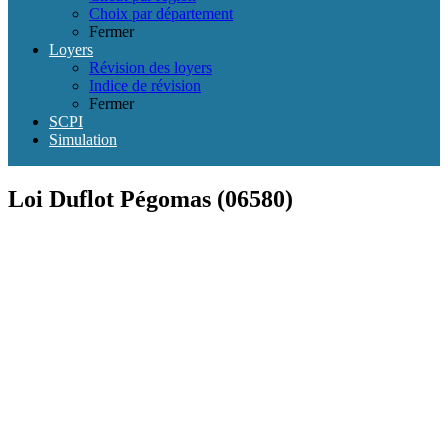
Choix par département
Fermer
Loyers
Révision des loyers
Indice de révision
Fermer
SCPI
Simulation
Loi Duflot Pégomas (06580)