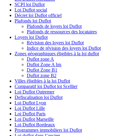
SCPI loi Duflot
Loi Duflot social
Décret loi Duflot officiel
Plafonds loi Duflot
Plafonds de loyers loi Duflot
Plafonds de ressources des locataires
Loyers loi Duflot
Révision des loyers loi Duflot
Indice de révision des loyers loi Duflot
Zones géographiques éligibles à la loi duflot
Duflot zone A
Duflot Zone A bis
Duflot Zone B1
Duflot zone B2
Villes éligibles à la loi Duflot
Comparatif loi Duflot loi Scellier
Loi Duflot Outremer
Defiscalisation loi Duflot
Loi Duflot Lyon
Loi Duflot Lille
Loi Duflot Paris
Loi Duflot Marseille
Loi Duflot Bordeaux
Programmes immobiliers loi Duflot
Loi duflot dans l’ancien