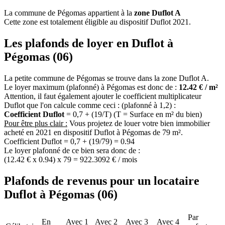
La commune de Pégomas appartient à la
zone Duflot A
Cette zone est totalement éligible au dispositif Duflot 2021.
Les plafonds de loyer en Duflot à
Pégomas (06)
La petite commune de Pégomas se trouve dans la zone Duflot A.
Le loyer maximum (plafonné) à Pégomas est donc de :
12.42 € / m²
Attention, il faut également ajouter le coefficient multiplicateur
Duflot que l'on calcule comme ceci : (plafonné à 1,2) :
Coefficient Duflot
= 0,7 + (19/T) (T = Surface en m² du bien)
Pour être plus clair :
Vous projetez de louer votre bien immobilier
acheté en 2021 en dispositif Duflot à Pégomas de 79 m².
Coefficient Duflot = 0,7 + (19/79) = 0.94
Le loyer plafonné de ce bien sera donc de :
(12.42 € x 0.94) x 79 = 922.3092 € / mois
Plafonds de revenus pour un locataire
Duflot à Pégomas (06)
Par
En
Avec 1
Avec 2
Avec 3
Avec 4