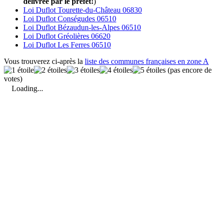
délivrée par le préfet!
)
Loi Duflot Tourette-du-Château 06830
Loi Duflot Conségudes 06510
Loi Duflot Bézaudun-les-Alpes 06510
Loi Duflot Gréolières 06620
Loi Duflot Les Ferres 06510
Vous trouverez ci-après la
liste des communes françaises en zone A
(pas encore de
votes)
Loading...