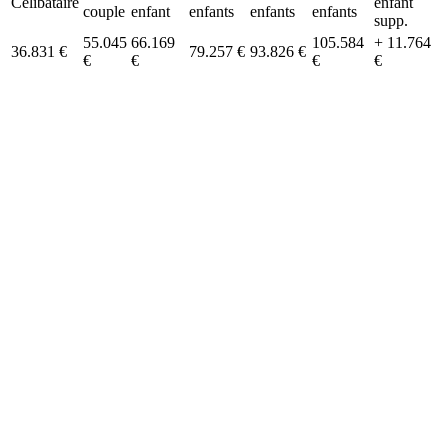
Célibataire
enfant
couple
enfant
enfants
enfants
enfants
supp.
55.045
66.169
105.584
+ 11.764
36.831 €
79.257 €
93.826 €
€
€
€
€