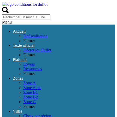
Menu
Accueil
Defiscalisation
Fermer
Texte officiel
Décret loi Duflot
Fermer
Plafonds
Loyers
Ressources
Fermer
Zones
Zone A
Zone A bis
Zone B1
Zone B2
Zone C
Fermer
Villes
Choix par région