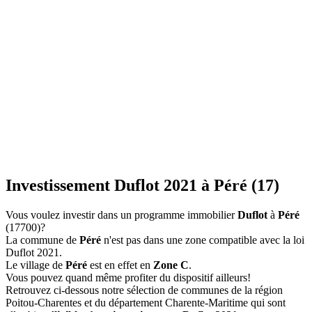
Investissement Duflot 2021 à Péré (17)
Vous voulez investir dans un programme immobilier
Duflot
à
Péré
(17700)?
La commune de
Péré
n'est pas dans une zone compatible avec la loi
Duflot 2021.
Le village de
Péré
est en effet en
Zone C
.
Vous pouvez quand même profiter du dispositif ailleurs!
Retrouvez ci-dessous notre sélection de communes de la région
Poitou-Charentes et du département Charente-Maritime qui sont