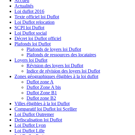
Accueil
Actualités
Loi duflot 2016
Texte officiel loi Duflot
Loi Duflot relocation
SCPI loi Duflot
Loi Duflot social
Décret loi Duflot officiel
Plafonds loi Duflot
Plafonds de loyers loi Duflot
Plafonds de ressources des locataires
Loyers loi Duflot
Révision des loyers loi Duflot
Indice de révision des loyers loi Duflot
Zones géographiques éligibles à la loi duflot
Duflot zone A
Duflot Zone A bis
Duflot Zone B1
Duflot zone B2
Villes éligibles à la loi Duflot
Comparatif loi Duflot loi Scellier
Loi Duflot Outremer
Defiscalisation loi Duflot
Loi Duflot Lyon
Loi Duflot Lille