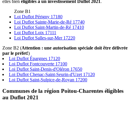
elles bien
éligibles à un investissement Duflot 2021
.
Zone B1
Loi Duflot Périgny 17180
Loi Duflot Sainte-Marie-de-Ré 17740
Loi Duflot Saint-Martin-de-Ré 17410
Loi Duflot Loix 17111
Loi Duflot Salles-sur-Mer 17220
Zone B2 (
Attention : une autorisation spéciale doit être délivrée
par le préfet!
)
Loi Duflot Épargnes 17120
Loi Duflot Fontcouverte 17100
Loi Duflot Saint-Denis-d'Oléron 17650
Loi Duflot Chenac-Saint-Seurin-d'Uzet 17120
Loi Duflot Saint-Sulpice-de-Royan 17200
Communes de la région Poitou-Charentes éligibles
au Duflot 2021