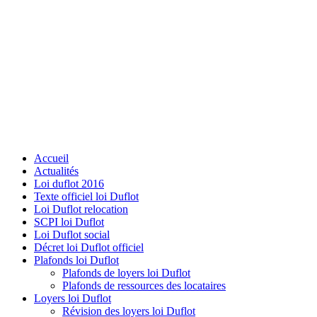
Accueil
Actualités
Loi duflot 2016
Texte officiel loi Duflot
Loi Duflot relocation
SCPI loi Duflot
Loi Duflot social
Décret loi Duflot officiel
Plafonds loi Duflot
Plafonds de loyers loi Duflot
Plafonds de ressources des locataires
Loyers loi Duflot
Révision des loyers loi Duflot