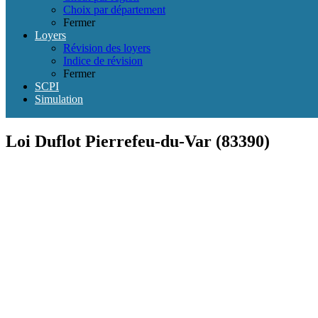
Choix par département
Fermer
Loyers
Révision des loyers
Indice de révision
Fermer
SCPI
Simulation
Loi Duflot Pierrefeu-du-Var (83390)