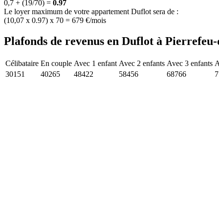
0,7 + (19/70) =
0.97
Le loyer maximum de votre appartement Duflot sera de :
(10,07 x 0.97) x 70 = 679 €/mois
Plafonds de revenus en Duflot à Pierrefeu-
Célibataire
En couple
Avec 1 enfant
Avec 2 enfants
Avec 3 enfants
A
30151
40265
48422
58456
68766
7