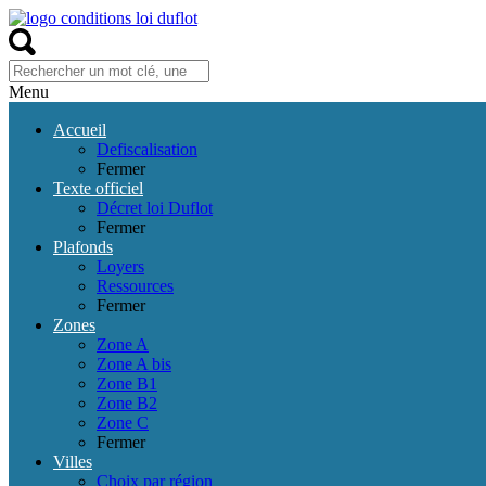
Menu
Accueil
Defiscalisation
Fermer
Texte officiel
Décret loi Duflot
Fermer
Plafonds
Loyers
Ressources
Fermer
Zones
Zone A
Zone A bis
Zone B1
Zone B2
Zone C
Fermer
Villes
Choix par région