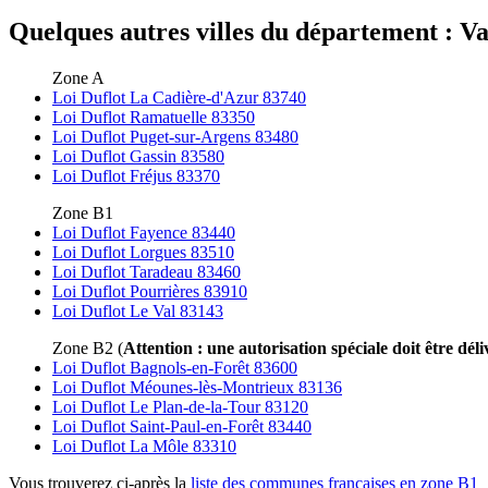
Quelques autres villes du département : Var
Zone A
Loi Duflot La Cadière-d'Azur 83740
Loi Duflot Ramatuelle 83350
Loi Duflot Puget-sur-Argens 83480
Loi Duflot Gassin 83580
Loi Duflot Fréjus 83370
Zone B1
Loi Duflot Fayence 83440
Loi Duflot Lorgues 83510
Loi Duflot Taradeau 83460
Loi Duflot Pourrières 83910
Loi Duflot Le Val 83143
Zone B2 (
Attention : une autorisation spéciale doit être déli
Loi Duflot Bagnols-en-Forêt 83600
Loi Duflot Méounes-lès-Montrieux 83136
Loi Duflot Le Plan-de-la-Tour 83120
Loi Duflot Saint-Paul-en-Forêt 83440
Loi Duflot La Môle 83310
Vous trouverez ci-après la
liste des communes françaises en zone B1