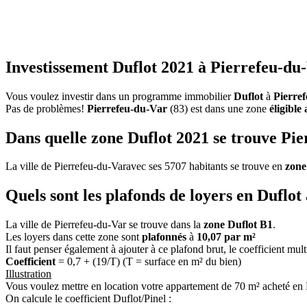
Investissement Duflot 2021 à Pierrefeu-du-
Vous voulez investir dans un programme immobilier
Duflot
à
Pierre
Pas de problèmes!
Pierrefeu-du-Var
(83) est dans une zone
éligible
Dans quelle zone Duflot 2021 se trouve Pi
La ville de Pierrefeu-du-Varavec ses 5707 habitants se trouve en
zone
Quels sont les plafonds de loyers en Duflo
La ville de Pierrefeu-du-Var se trouve dans la
zone Duflot B1
.
Les loyers dans cette zone sont
plafonnés
à
10,07 par m²
Il faut penser également à ajouter à ce plafond brut, le coefficient mul
Coefficient
= 0,7 + (19/T) (T = surface en m² du bien)
Illustration
Vous voulez mettre en location votre appartement de 70 m² acheté en 
On calcule le coefficient Duflot/Pinel :